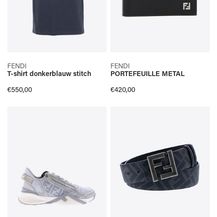
SELECTEER OPTIES
SELECTEER OPTIES
FENDI
FENDI
T-shirt donkerblauw stitch
PORTEFEUILLE METAL
SNELLE KIJK
SNELLE KIJK
Normale
€550,00
Normale
€420,00
prijs
prijs
RUNNER
RIEM
GRIJS
BLAUW
FLOW
OMKEERBAAR