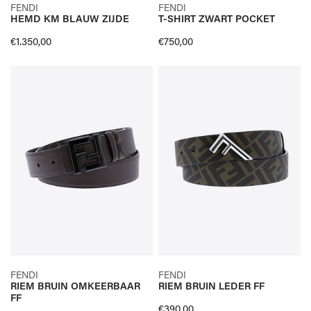
SELECTEER OPTIES
SELECTEER OPTIES
FENDI
FENDI
HEMD KM BLAUW ZIJDE
T-SHIRT ZWART POCKET
SNELLE KIJK
SNELLE KIJK
Normale
€1.350,00
Normale
€750,00
prijs
prijs
RIEM
RIEM
BRUIN
BRUIN
OMKEERBAAR
LEDER
FF
FF
SELECTEER OPTIES
SELECTEER OPTIES
FENDI
FENDI
RIEM BRUIN OMKEERBAAR
RIEM BRUIN LEDER FF
SNELLE KIJK
SNELLE KIJK
FF
Normale
€390,00