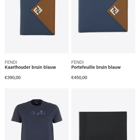
SELECTEER OPTIES
SELECTEER OPTIES
FENDI
FENDI
Kaarthouder bruin blauw
Portefeuille bruin blauw
SNELLE KIJK
SNELLE KIJK
Normale
€390,00
Normale
€450,00
prijs
prijs
T-
PORTEFEUILLE
shirt
METAL
donkerblauw
stitch