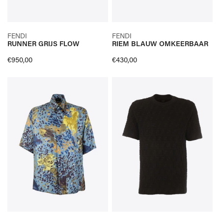
SELECTEER OPTIES
SELECTEER OPTIES
FENDI
FENDI
RUNNER GRIJS FLOW
RIEM BLAUW OMKEERBAAR
SNELLE KIJK
SNELLE KIJK
Normale
€950,00
Normale
€430,00
prijs
prijs
HEMD
T-
KM
SHIRT
BLAUW
ZWART
ZIJDE
POCKET