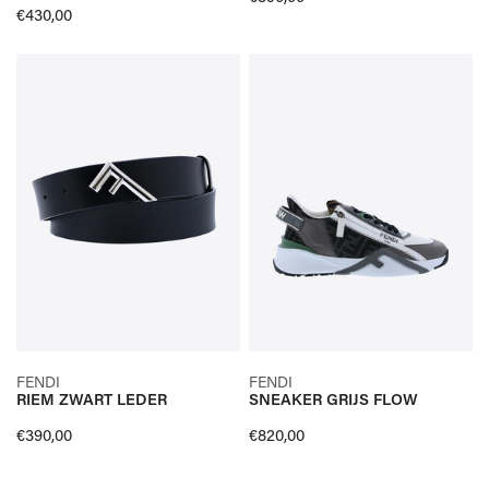
Normale
€430,00
prijs
prijs
RIEM
SNEAKER
ZWART
GRIJS
LEDER
FLOW
SELECTEER OPTIES
SELECTEER OPTIES
FENDI
FENDI
RIEM ZWART LEDER
SNEAKER GRIJS FLOW
SNELLE KIJK
SNELLE KIJK
Normale
€390,00
Normale
€820,00
prijs
prijs