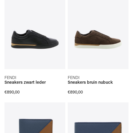
leder
nubuck
SELECTEER OPTIES
SELECTEER OPTIES
FENDI
FENDI
Sneakers zwart leder
Sneakers bruin nubuck
SNELLE KIJK
SNELLE KIJK
Normale
€890,00
Normale
€890,00
prijs
prijs
Kaarthouder
Portefeuille
bruin
bruin
blauw
blauw