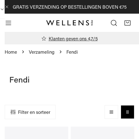
AN NAAR ARTIKEL
GRATIS VERZENDING OP BESTELLINGEN BOVEN €75
DICHTBIJ
Klanten geven ons 4,7/5
Home
Verzameling
Fendi
Fendi
Filter en sorteer
Sneakers
Sneakers
zwart
bruin