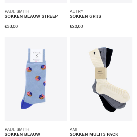
SELECTEER OPTIES
SELECTEER OPTIES
PAUL SMITH
AUTRY
SOKKEN BLAUW STREEP
SOKKEN GRIJS
SNELLE KIJK
SNELLE KIJK
Normale
€33,00
Normale
€20,00
prijs
prijs
SOKKEN
SOKKEN
BLAUW
MULTI
3
PACK
SELECTEER OPTIES
SELECTEER OPTIES
PAUL SMITH
AMI
SOKKEN BLAUW
SOKKEN MULTI 3 PACK