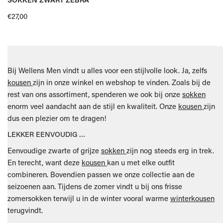
SNELLE KIJK
Normale
€27,00
prijs
Bij Wellens Men vindt u alles voor een stijlvolle look. Ja, zelfs
kousen
zijn in onze winkel en webshop te vinden. Zoals bij de
rest van ons assortiment, spenderen we ook bij onze
sokken
enorm veel aandacht aan de stijl en kwaliteit. Onze
kousen
zijn
dus een plezier om te dragen!
LEKKER EENVOUDIG …
Eenvoudige zwarte of grijze
sokken
zijn nog steeds erg in trek.
En terecht, want deze
kousen
kan u met elke outfit
combineren. Bovendien passen we onze collectie aan de
seizoenen aan. Tijdens de zomer vindt u bij ons frisse
zomersokken terwijl u in de winter vooral warme
winterkousen
terugvindt.