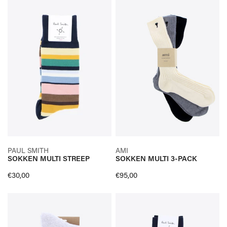
SOKKEN
SOKKEN
MULTI
MULTI
STREEP
3-
PACK
SELECTEER OPTIES
SELECTEER OPTIES
PAUL SMITH
AMI
SOKKEN MULTI STREEP
SOKKEN MULTI 3-PACK
SNELLE KIJK
SNELLE KIJK
Normale
€30,00
Normale
€95,00
prijs
prijs
SOKKEN
SOKKEN
GRIJS
BLAUW
LEOPARD