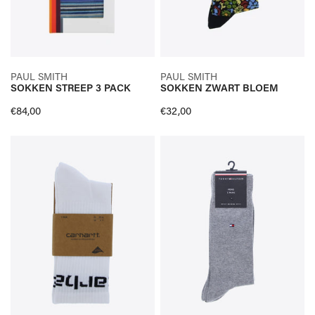
SELECTEER OPTIES
SELECTEER OPTIES
PAUL SMITH
PAUL SMITH
SOKKEN STREEP 3 PACK
SOKKEN ZWART BLOEM
SNELLE KIJK
SNELLE KIJK
Normale
€84,00
Normale
€32,00
prijs
prijs
SOKKEN
SOKKEN
WIT
GRIJS
2-
PACK