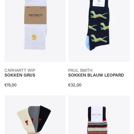
SELECTEER OPTIES
SELECTEER OPTIES
CARHARTT WIP
PAUL SMITH
SOKKEN GRIJS
SOKKEN BLAUW LEOPARD
SNELLE KIJK
SNELLE KIJK
Normale
€15,00
Normale
€32,00
prijs
prijs
Sokken
SOKKEN
Multi
MULTI
3-
STREEP
Pack