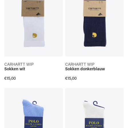
SELECTEER OPTIES
SELECTEER OPTIES
CARHARTT WIP
CARHARTT WIP
Sokken wit
Sokken donkerblauw
SNELLE KIJK
SNELLE KIJK
Normale
€15,00
Normale
€15,00
prijs
prijs
SOKKEN
SOKKEN
BLAUW
WIT