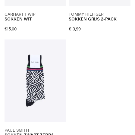
SELECTEER OPTIES
SELECTEER OPTIES
CARHARTT WIP
TOMMY HILFIGER
SOKKEN WIT
SOKKEN GRIJS 2-PACK
SNELLE KIJK
SNELLE KIJK
Normale
€15,00
Normale
€13,99
prijs
prijs
SOKKEN
ZWART
ZEBRA
SELECTEER OPTIES
PAUL SMITH
SOKKEN ZWART ZEBRA