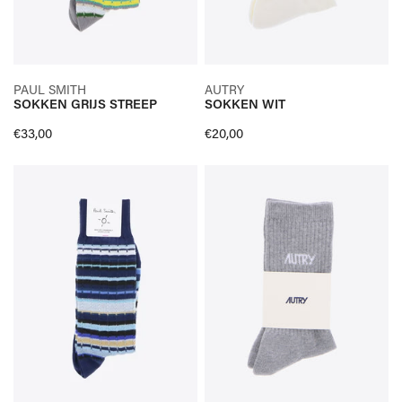
SELECTEER OPTIES
SELECTEER OPTIES
PAUL SMITH
AUTRY
SOKKEN GRIJS STREEP
SOKKEN WIT
SNELLE KIJK
SNELLE KIJK
Normale
€33,00
Normale
€20,00
prijs
prijs
SOKKEN
SOKKEN
BLAUW
GRIJS
STREEP