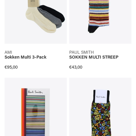
SELECTEER OPTIES
SELECTEER OPTIES
AMI
PAUL SMITH
Sokken Multi 3-Pack
SOKKEN MULTI STREEP
SNELLE KIJK
SNELLE KIJK
Normale
€95,00
Normale
€43,00
prijs
prijs
SOKKEN
SOKKEN
STREEP
ZWART
3
BLOEM
PACK