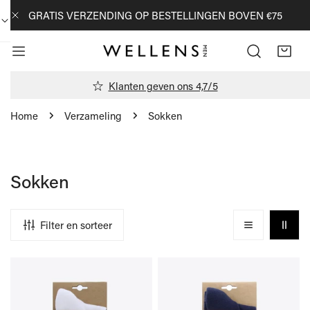
AN NAAR ARTIKEL
GRATIS VERZENDING OP BESTELLINGEN BOVEN €75
DICHTBIJ
Klanten geven ons 4,7/5
Home
Verzameling
Sokken
Sokken
Filter en sorteer
Sokken
Sokken
wit
donkerblauw