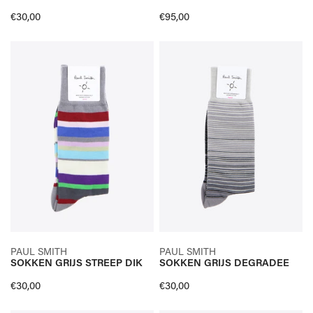
SNELLE KIJK
SNELLE KIJK
Normale
€30,00
Normale
€95,00
prijs
prijs
SOKKEN
SOKKEN
GRIJS
GRIJS
STREEP
DEGRADEE
DIK
SELECTEER OPTIES
SELECTEER OPTIES
PAUL SMITH
PAUL SMITH
SOKKEN GRIJS STREEP DIK
SOKKEN GRIJS DEGRADEE
SNELLE KIJK
SNELLE KIJK
Normale
€30,00
Normale
€30,00
prijs
prijs