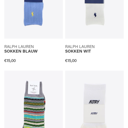
SELECTEER OPTIES
SELECTEER OPTIES
RALPH LAUREN
RALPH LAUREN
SOKKEN BLAUW
SOKKEN WIT
SNELLE KIJK
SNELLE KIJK
Normale
€15,00
Normale
€15,00
prijs
prijs
SOKKEN
SOKKEN
GRIJS
WIT
STREEP