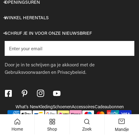
OPENINGSUREN
WINKEL HERENTALS
SCHRIJF JE IN VOOR ONZE NIEUWSBRIEF
E-
mail
Door je in te schrijven ga je akkoord met de
Gebruiksvoorwaarden
en
Privacybeleid.
What's New
Kleding
Schoenen
Accessoires
Cadeaubonnen
Betaalmethodes
© 2026,
Wellens Men
.
Powered by Shopify
Home
Shop
Zoek
Mandje