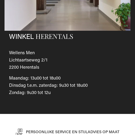
Als je het wilt omruilen voor een ander artikel, dien je een
nieuwe bestelling te plaatsen.
Voor onze uitgebreide beleid betreffende verzenden en
retourneren, raadpleeg onze
Veelgestelde vragen
.
HERENTALS
WINKEL
Wellens Men
Lichtaartseweg 2/1
2200 Herentals
Maandag: 13u00 tot 18u00
Dinsdag t.e.m. zaterdag: 9u30 tot 18u00
Zondag: 9u30 tot 12u
PERSOONLIJKE SERVICE EN STIJLADVIES OP MAAT