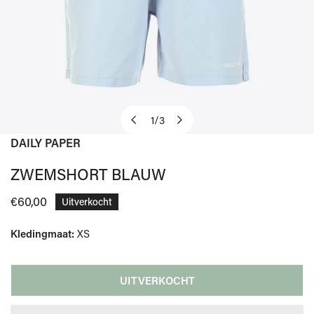
1
/
3
van
DAILY PAPER
OPEN MEDIA IN GALERIJWEERGAVE
ZWEMSHORT BLAUW
Normale
€60,00
Uitverkocht
prijs
Kledingmaat:
XS
UITVERKOCHT