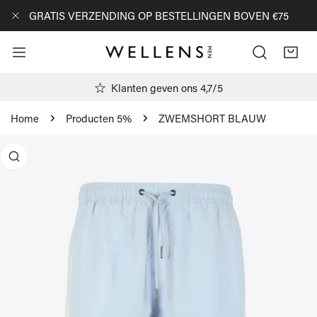
AN NAAR ARTIKEL
GRATIS VERZENDING OP BESTELLINGEN BOVEN €75
DICHTBIJ
Klanten geven ons 4,7/5
Home
Producten 5%
ZWEMSHORT BLAUW
R PRODUCTINFORMATIE