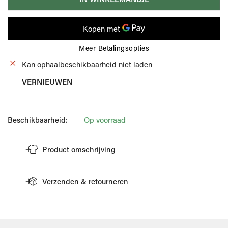
Meer Betalingsopties
Kan ophaalbeschikbaarheid niet laden
VERNIEUWEN
Beschikbaarheid:
Op voorraad
Product omschrijving
Maison Margiela Untitled EDT 100ml is een uniseks geur uit de
Verzenden & retourneren
Replica collectie van het merk, gelanceerd in 2010. Deze geur
staat bekend om zijn verfijnde en mysterieuze karakter, met
VERZENDING
een complexe mix van groene, houtachtige en bloemige tonen.
Wellens Men doet er alles aan om je bestelling zo snel