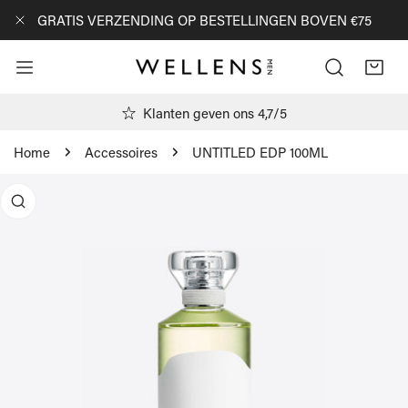
AN NAAR ARTIKEL
GRATIS VERZENDING OP BESTELLINGEN BOVEN €75
DICHTBIJ
Klanten geven ons 4,7/5
Home
Accessoires
UNTITLED EDP 100ML
R PRODUCTINFORMATIE