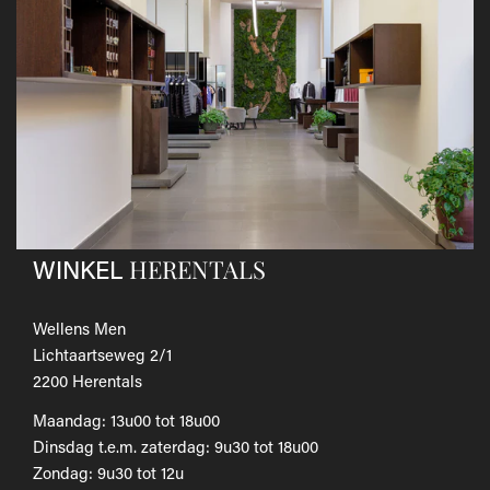
andere koerier; de kosten hiervan zijn voor eigen
rekening.
Gebruik hiervoor het
retourformulier.
​Het door jou betaalde bedrag wordt zo snel mogelijk
teruggestort.
Als je het wilt omruilen voor een ander artikel, dien je een
nieuwe bestelling te plaatsen.
Voor onze uitgebreide beleid betreffende verzenden en
retourneren, raadpleeg onze
Veelgestelde vragen
.
HERENTALS
WINKEL
Wellens Men
Lichtaartseweg 2/1
2200 Herentals
Maandag: 13u00 tot 18u00
Dinsdag t.e.m. zaterdag: 9u30 tot 18u00
Zondag: 9u30 tot 12u