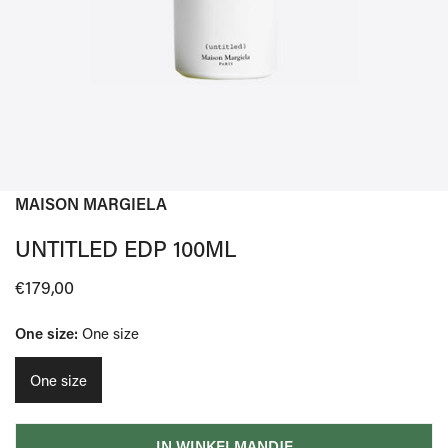
MAISON MARGIELA
OPEN MEDIA IN GALERIJWEERGAVE
UNTITLED EDP 100ML
Normale
€179,00
prijs
One size:
One size
One size
IN WINKELMANDJE