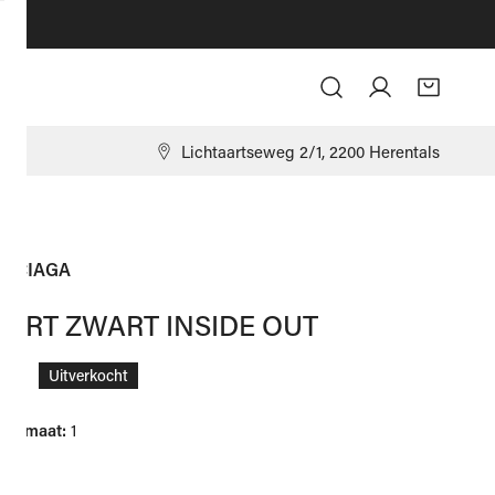
Log in
9
Lichtaartseweg 2/1, 2200 Herentals
ENCIAGA
SHIRT ZWART INSIDE OUT
ale
,00
Uitverkocht
er maat:
1