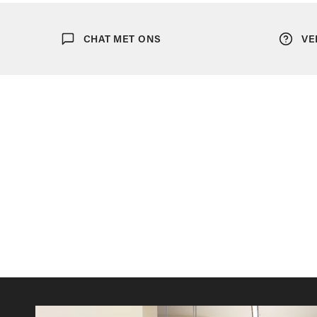
Ondergoed
CHAT MET ONS
VE
Sjaals
Portefeuilles
Tassen
Bretellen
Dassen
Manchetknopen
Pochetten
Riemen
Strikken
Zonnebrillen