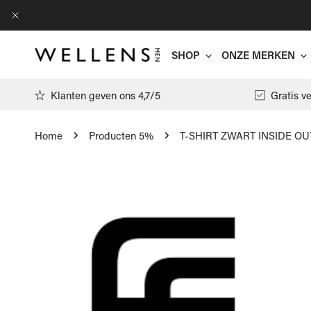
AN NAAR ARTIKEL
DICHTBIJ
SHOP
ONZE MERKEN
Klanten geven ons 4,7/5
Gratis v
Home
Producten 5%
T-SHIRT ZWART INSIDE OU
Antwrp
 NAAR PRODUCTINFORMATIE
Arte
T-shirts
Filippa K
Polo's
Floris Va
Pulls
Gran Sass
Hemden
Jacob Cöh
Cardigans
Moncler