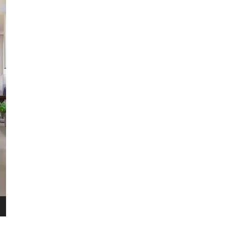
​Het 
terugg
Als je
HERENT
WINKEL
bestel
Voor 
Wellens Men
retou
Lichtaartseweg 2/1
2200 Herentals
Maandag: 13u00 tot 18u00
Dinsdag t.e.m. zaterdag: 9u30 t
Zondag: 9u30 tot 12u