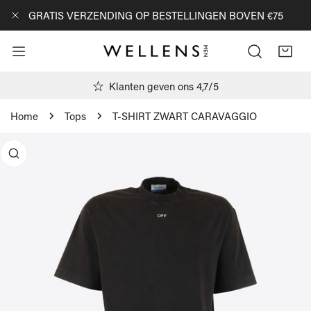
AN NAAR ARTIKEL
GRATIS VERZENDING OP BESTELLINGEN BOVEN €75
DICHTBIJ
Klanten geven ons 4,7/5
Home
Tops
T-SHIRT ZWART CARAVAGGIO
R PRODUCTINFORMATIE