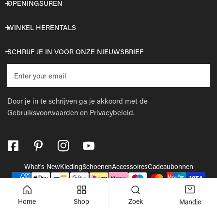
OPENINGSUREN
WINKEL HERENTALS
SCHRIJF JE IN VOOR ONZE NIEUWSBRIEF
E-
mail
Door je in te schrijven ga je akkoord met de
Gebruiksvoorwaarden
en
Privacybeleid.
What's New
Kleding
Schoenen
Accessoires
Cadeaubonnen
Betaalmethodes
© 2026,
Wellens Men
.
Powered by Shopify
Home
Shop
Zoek
Mandje