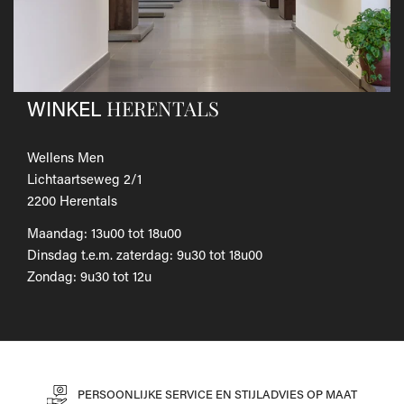
Als je het wilt omruilen voor een ander artikel, dien je een
nieuwe bestelling te plaatsen.
Voor onze uitgebreide beleid betreffende verzenden en
retourneren, raadpleeg onze
Veelgestelde vragen
.
HERENTALS
WINKEL
Wellens Men
Lichtaartseweg 2/1
2200 Herentals
Maandag: 13u00 tot 18u00
Dinsdag t.e.m. zaterdag: 9u30 tot 18u00
Zondag: 9u30 tot 12u
PERSOONLIJKE SERVICE EN STIJLADVIES OP MAAT