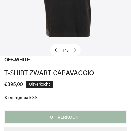
1
/
3
van
OFF-WHITE
OPEN MEDIA IN GALERIJWEERGAVE
T-SHIRT ZWART CARAVAGGIO
Normale
€395,00
Uitverkocht
prijs
Kledingmaat:
XS
UITVERKOCHT