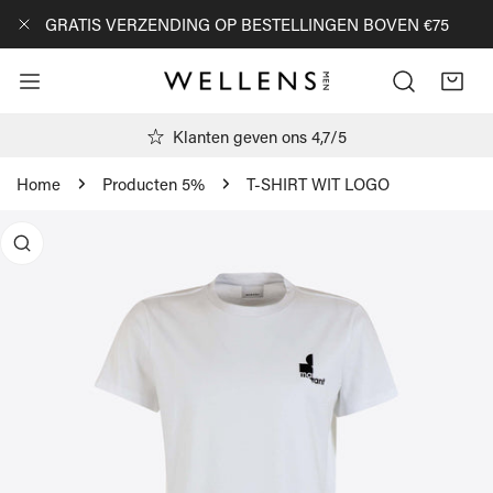
AN NAAR ARTIKEL
GRATIS VERZENDING OP BESTELLINGEN BOVEN €75
DICHTBIJ
Klanten geven ons 4,7/5
Home
Producten 5%
T-SHIRT WIT LOGO
R PRODUCTINFORMATIE