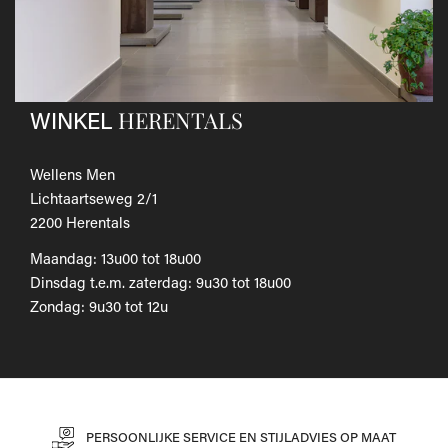
Als je het wilt omruilen voor een ander artikel, dien je een
nieuwe bestelling te plaatsen.
Voor onze uitgebreide beleid betreffende verzenden en
retourneren, raadpleeg onze
Veelgestelde vragen
.
HERENTALS
WINKEL
Wellens Men
Lichtaartseweg 2/1
2200 Herentals
Maandag: 13u00 tot 18u00
Dinsdag t.e.m. zaterdag: 9u30 tot 18u00
Zondag: 9u30 tot 12u
PERSOONLIJKE SERVICE EN STIJLADVIES OP MAAT