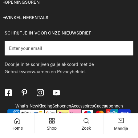
OPENINGSUREN
WINKEL HERENTALS
SCHRIJF JE IN VOOR ONZE NIEUWSBRIEF
E-
mail
Door je in te schrijven ga je akkoord met de
Gebruiksvoorwaarden
en
Privacybeleid.
What's New
Kleding
Schoenen
Accessoires
Cadeaubonnen
Betaalmethodes
© 2026,
Wellens Men
.
Powered by Shopify
Home
Shop
Zoek
Mandje