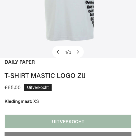
1
/
3
van
DAILY PAPER
OPEN MEDIA IN GALERIJWEERGAVE
T-SHIRT MASTIC LOGO ZIJ
Normale
€65,00
Uitverkocht
prijs
Kledingmaat:
XS
UITVERKOCHT