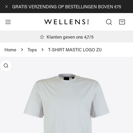
AN NAAR ARTIKEL
GRATIS VERZENDING OP BESTELLINGEN BOVEN €75
DICHTBIJ
Klanten geven ons 4,7/5
Home
Tops
T-SHIRT MASTIC LOGO ZIJ
R PRODUCTINFORMATIE