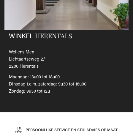
Als je het wilt omruilen voor een ander artikel, dien je een
nieuwe bestelling te plaatsen.
Voor onze uitgebreide beleid betreffende verzenden en
retourneren, raadpleeg onze
Veelgestelde vragen
.
HERENTALS
WINKEL
Wellens Men
Lichtaartseweg 2/1
2200 Herentals
Maandag: 13u00 tot 18u00
Dinsdag t.e.m. zaterdag: 9u30 tot 18u00
Zondag: 9u30 tot 12u
PERSOONLIJKE SERVICE EN STIJLADVIES OP MAAT