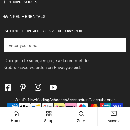
OPENINGSUREN
WINKEL HERENTALS
SCHRIJF JE IN VOOR ONZE NIEUWSBRIEF
E-
mail
Door je in te schrijven ga je akkoord met de
Gebruiksvoorwaarden
en
Privacybeleid.
What's New
Kleding
Schoenen
Accessoires
Cadeaubonnen
Betaalmethodes
© 2026,
Wellens Men
.
Powered by Shopify
Home
Shop
Zoek
Mandje