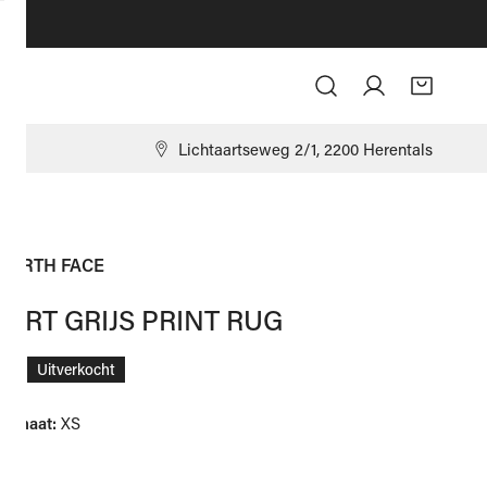
Log in
9
Lichtaartseweg 2/1, 2200 Herentals
NORTH FACE
HIRT GRIJS PRINT RUG
ale
00
Uitverkocht
ngmaat:
XS