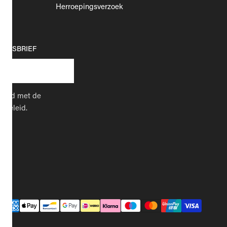
Herroepingsverzoek
EUWSBRIEF
kkoord met de
cybeleid.
Betaalmethodes