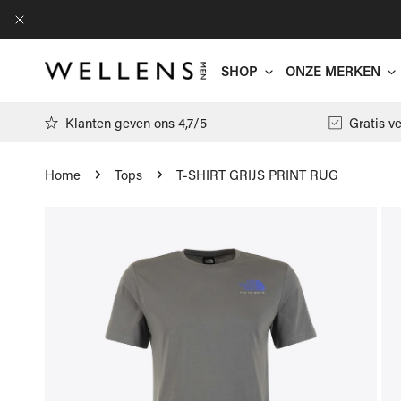
AN NAAR ARTIKEL
DICHTBIJ
SHOP
ONZE MERKEN
Klanten geven ons 4,7/5
Gratis v
Home
Tops
T-SHIRT GRIJS PRINT RUG
Antwrp
 NAAR PRODUCTINFORMATIE
Arte
T-shirts
Filippa K
Polo's
Floris Va
Pulls
Gran Sass
Hemden
Jacob Cöh
Cardigans
Moncler