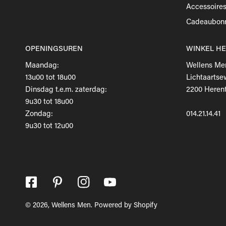
Accessoire
Cadeaubon
OPENINGSUREN
WINKEL H
Maandag:
Wellens Me
13u00 tot 18u00
Lichtaartse
Dinsdag t.e.m. zaterdag:
2200 Herent
9u30 tot 18u00
Zondag:
014.21.14.41
9u30 tot 12u00
© 2026,
Wellens Men
.
Powered by Shopify