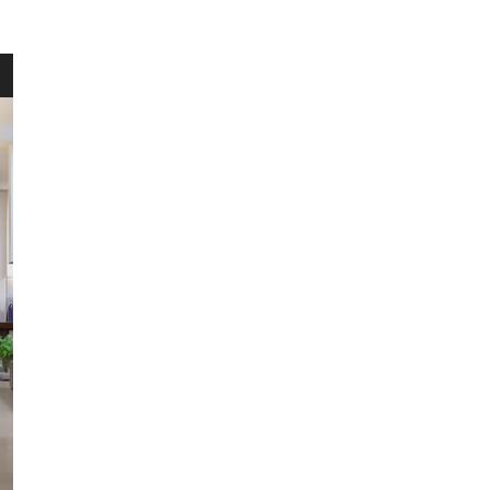
HERENT
WINKEL
Wellens Men
Lichtaartseweg 2/1
2200 Herentals
Maandag: 13u00 tot 18u00
Dinsdag t.e.m. zaterdag: 9u30 t
Zondag: 9u30 tot 12u