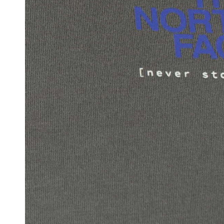
Ondergoed
Sjaals
Portefeuilles
Tassen
Bretellen
Dassen
Manchetknopen
Pochetten
Riemen
Strikken
Zonnebrillen