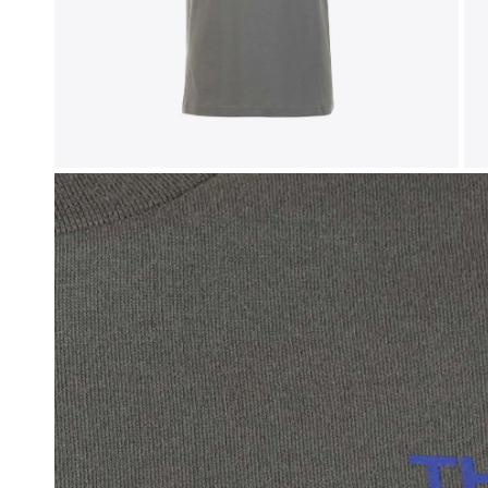
Sweaters
New Bala
Vesten
Off-White
Jassen
Tod's
Bermuda's
Broeken
OPEN MEDIA IN GALERIJWEERGAVE
Jeans
Joggings
Zwemshort
Parfum & Home
Petten
Sokken