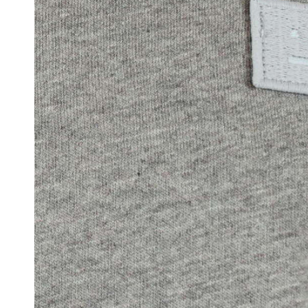
Ondergoed
Sjaals
Portefeuilles
Tassen
Bretellen
Dassen
Manchetknopen
Pochetten
Riemen
Strikken
Zonnebrillen