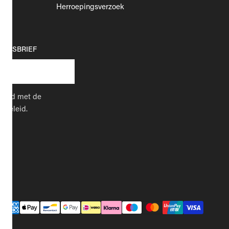
Herroepingsverzoek
EUWSBRIEF
kkoord met de
cybeleid.
Betaalmethodes