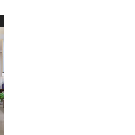
HERENT
WINKEL
Wellens Men
Lichtaartseweg 2/1
2200 Herentals
Maandag: 13u00 tot 18u00
Dinsdag t.e.m. zaterdag: 9u30 t
Zondag: 9u30 tot 12u