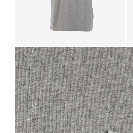
Sweaters
New Bala
Vesten
Off-White
Jassen
Tod's
Bermuda's
Broeken
OPEN MEDIA IN GALERIJWEERGAVE
Jeans
Joggings
Zwemshort
Parfum & Home
Petten
Sokken