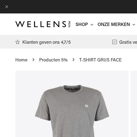
AN NAAR ARTIKEL
DICHTBIJ
SHOP
ONZE MERKEN
Klanten geven ons 4,7/5
Gratis v
Home
Producten 5%
T-SHIRT GRIJS FACE
Antwrp
 NAAR PRODUCTINFORMATIE
Arte
T-shirts
Filippa K
Polo's
Floris Va
Pulls
Gran Sass
Hemden
Jacob Cöh
Cardigans
Moncler