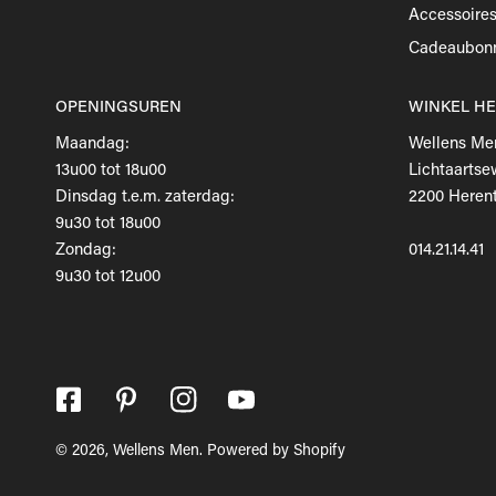
Accessoire
Cadeaubon
OPENINGSUREN
WINKEL H
Maandag:
Wellens Me
13u00 tot 18u00
Lichtaartse
Dinsdag t.e.m. zaterdag:
2200 Herent
9u30 tot 18u00
Zondag:
014.21.14.41
9u30 tot 12u00
© 2026,
Wellens Men
.
Powered by Shopify