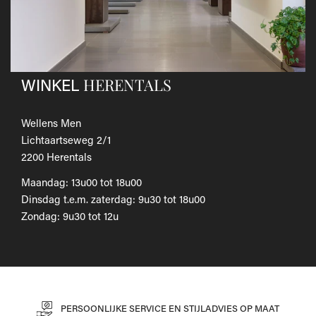
Als je het wilt omruilen voor een ander artikel, dien je een
nieuwe bestelling te plaatsen.
Voor onze uitgebreide beleid betreffende verzenden en
retourneren, raadpleeg onze
Veelgestelde vragen
.
HERENTALS
WINKEL
Wellens Men
Lichtaartseweg 2/1
2200 Herentals
Maandag: 13u00 tot 18u00
Dinsdag t.e.m. zaterdag: 9u30 tot 18u00
Zondag: 9u30 tot 12u
PERSOONLIJKE SERVICE EN STIJLADVIES OP MAAT