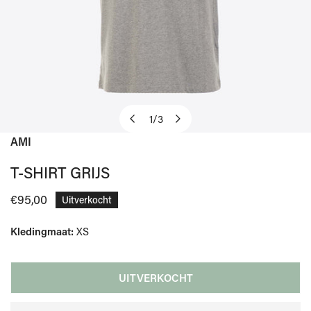
1
/
3
van
AMI
OPEN MEDIA IN GALERIJWEERGAVE
T-SHIRT GRIJS
Normale
€95,00
Uitverkocht
prijs
Kledingmaat:
XS
UITVERKOCHT