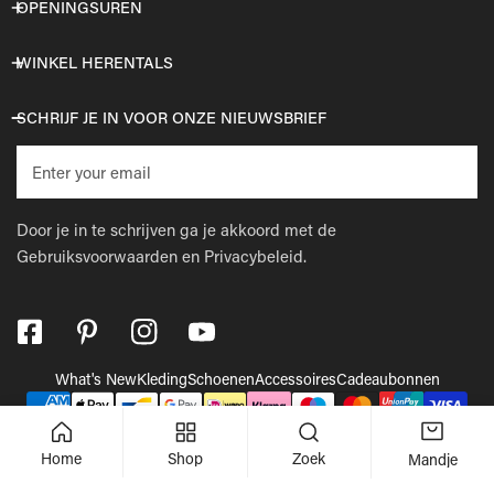
OPENINGSUREN
WINKEL HERENTALS
SCHRIJF JE IN VOOR ONZE NIEUWSBRIEF
E-
mail
Door je in te schrijven ga je akkoord met de
Gebruiksvoorwaarden
en
Privacybeleid.
What's New
Kleding
Schoenen
Accessoires
Cadeaubonnen
Betaalmethodes
© 2026,
Wellens Men
.
Powered by Shopify
Home
Shop
Zoek
Mandje