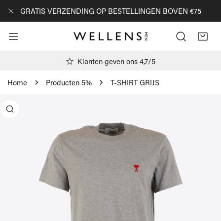
AN NAAR ARTIKEL
GRATIS VERZENDING OP BESTELLINGEN BOVEN €75
DICHTBIJ
Klanten geven ons 4,7/5
Home
Producten 5%
T-SHIRT GRIJS
R PRODUCTINFORMATIE