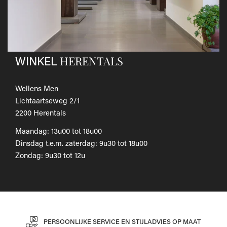
Als je het wilt omruilen voor een ander artikel, dien je een
nieuwe bestelling te plaatsen.
Voor onze uitgebreide beleid betreffende verzenden en
retourneren, raadpleeg onze
Veelgestelde vragen
.
HERENTALS
WINKEL
Wellens Men
Lichtaartseweg 2/1
2200 Herentals
Maandag: 13u00 tot 18u00
Dinsdag t.e.m. zaterdag: 9u30 tot 18u00
Zondag: 9u30 tot 12u
PERSOONLIJKE SERVICE EN STIJLADVIES OP MAAT