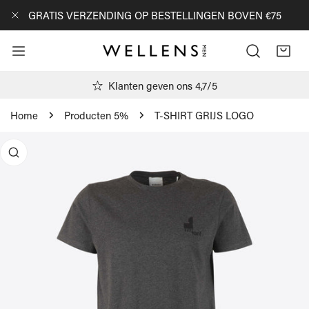
AN NAAR ARTIKEL
GRATIS VERZENDING OP BESTELLINGEN BOVEN €75
DICHTBIJ
Klanten geven ons 4,7/5
Home
Producten 5%
T-SHIRT GRIJS LOGO
R PRODUCTINFORMATIE