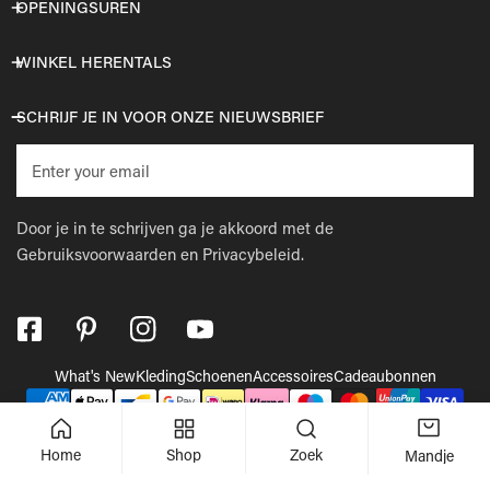
OPENINGSUREN
WINKEL HERENTALS
SCHRIJF JE IN VOOR ONZE NIEUWSBRIEF
E-
mail
Door je in te schrijven ga je akkoord met de
Gebruiksvoorwaarden
en
Privacybeleid.
What's New
Kleding
Schoenen
Accessoires
Cadeaubonnen
Betaalmethodes
© 2026,
Wellens Men
.
Powered by Shopify
Home
Shop
Zoek
Mandje