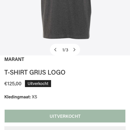
1
/
3
van
MARANT
OPEN MEDIA IN GALERIJWEERGAVE
T-SHIRT GRIJS LOGO
Normale
€125,00
Uitverkocht
prijs
Kledingmaat:
XS
UITVERKOCHT