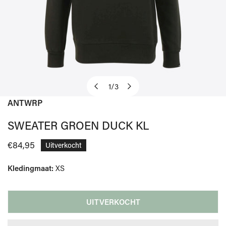
1
/
3
van
ANTWRP
OPEN MEDIA IN GALERIJWEERGAVE
SWEATER GROEN DUCK KL
Normale
€84,95
Uitverkocht
prijs
Kledingmaat:
XS
UITVERKOCHT