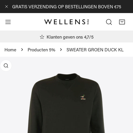
AN NAAR ARTIKEL
GRATIS VERZENDING OP BESTELLINGEN BOVEN €75
DICHTBIJ
Klanten geven ons 4,7/5
Home
Producten 5%
SWEATER GROEN DUCK KL
R PRODUCTINFORMATIE