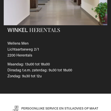
Als je het wilt omruilen voor een ander artikel, dien je een
nieuwe bestelling te plaatsen.
Voor onze uitgebreide beleid betreffende verzenden en
retourneren, raadpleeg onze
Veelgestelde vragen
.
HERENTALS
WINKEL
Wellens Men
Lichtaartseweg 2/1
2200 Herentals
Maandag: 13u00 tot 18u00
Dinsdag t.e.m. zaterdag: 9u30 tot 18u00
Zondag: 9u30 tot 12u
PERSOONLIJKE SERVICE EN STIJLADVIES OP MAAT