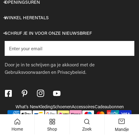
OPENINGSUREN
WINKEL HERENTALS
SCHRIJF JE IN VOOR ONZE NIEUWSBRIEF
E-
mail
Door je in te schrijven ga je akkoord met de
Gebruiksvoorwaarden
en
Privacybeleid.
What's New
Kleding
Schoenen
Accessoires
Cadeaubonnen
Betaalmethodes
© 2026,
Wellens Men
.
Powered by Shopify
Home
Shop
Zoek
Mandje