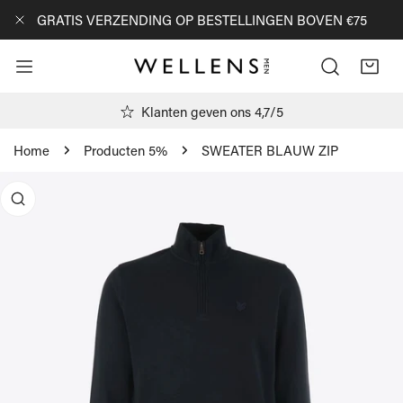
AN NAAR ARTIKEL
GRATIS VERZENDING OP BESTELLINGEN BOVEN €75
DICHTBIJ
Klanten geven ons 4,7/5
Home
Producten 5%
SWEATER BLAUW ZIP
R PRODUCTINFORMATIE