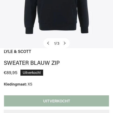
1
/
3
van
LYLE & SCOTT
OPEN MEDIA IN GALERIJWEERGAVE
SWEATER BLAUW ZIP
Normale
€89,95
Uitverkocht
prijs
Kledingmaat:
XS
UITVERKOCHT