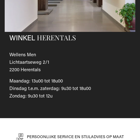
Als je het wilt omruilen voor een ander artikel, dien je een
nieuwe bestelling te plaatsen.
Voor onze uitgebreide beleid betreffende verzenden en
retourneren, raadpleeg onze
Veelgestelde vragen
.
HERENTALS
WINKEL
Wellens Men
Lichtaartseweg 2/1
2200 Herentals
Maandag: 13u00 tot 18u00
Dinsdag t.e.m. zaterdag: 9u30 tot 18u00
Zondag: 9u30 tot 12u
PERSOONLIJKE SERVICE EN STIJLADVIES OP MAAT