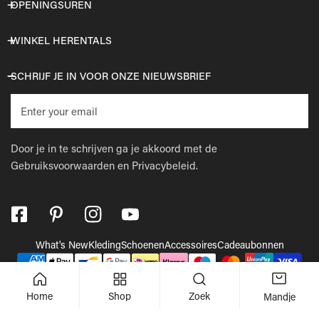
OPENINGSUREN
WINKEL HERENTALS
SCHRIJF JE IN VOOR ONZE NIEUWSBRIEF
E-
mail
Door je in te schrijven ga je akkoord met de
Gebruiksvoorwaarden
en
Privacybeleid.
What's New
Kleding
Schoenen
Accessoires
Cadeaubonnen
Betaalmethodes
© 2026,
Wellens Men
.
Powered by Shopify
Home
Shop
Zoek
Mandje