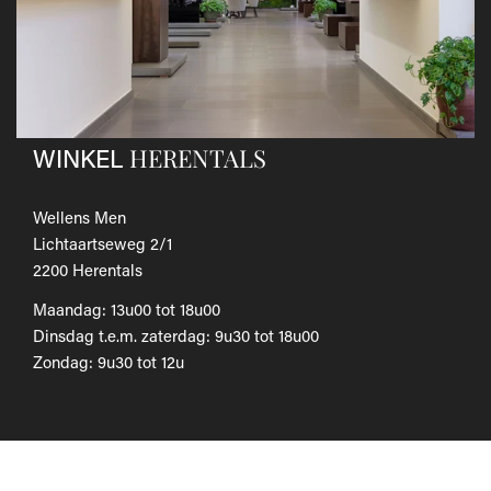
teruggestort.
Als je het wilt omruilen voor een ander artikel, dien je een
nieuwe bestelling te plaatsen.
Voor onze uitgebreide beleid betreffende verzenden en
retourneren, raadpleeg onze
Veelgestelde vragen
.
HERENTALS
WINKEL
Wellens Men
Lichtaartseweg 2/1
2200 Herentals
Maandag: 13u00 tot 18u00
Dinsdag t.e.m. zaterdag: 9u30 tot 18u00
Zondag: 9u30 tot 12u