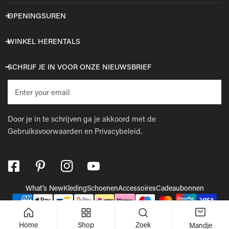
OPENINGSUREN
WINKEL HERENTALS
SCHRIJF JE IN VOOR ONZE NIEUWSBRIEF
E-
mail
Door je in te schrijven ga je akkoord met de
Gebruiksvoorwaarden
en
Privacybeleid.
What's New
Kleding
Schoenen
Accessoires
Cadeaubonnen
Betaalmethodes
© 2026,
Wellens Men
.
Powered by Shopify
Home
Shop
Zoek
Mandje