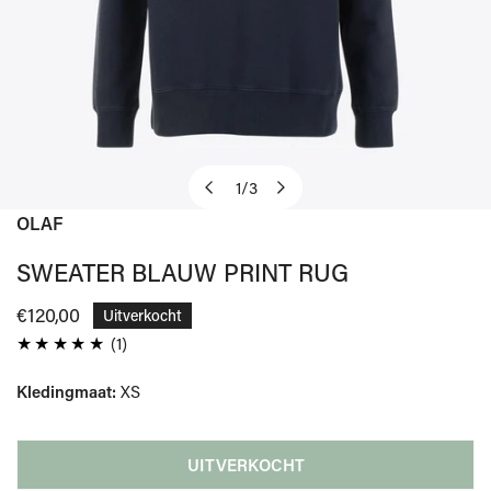
1
/
3
van
OLAF
OPEN MEDIA IN GALERIJWEERGAVE
SWEATER BLAUW PRINT RUG
Normale
€120,00
Uitverkocht
prijs
1
(1)
totaal
Kledingmaat:
XS
aantal
beoordelingen
UITVERKOCHT