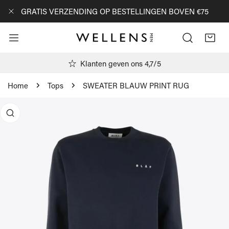
AN NAAR ARTIKEL
GRATIS VERZENDING OP BESTELLINGEN BOVEN €75
DICHTBIJ
Klanten geven ons 4,7/5
Home
Tops
SWEATER BLAUW PRINT RUG
R PRODUCTINFORMATIE