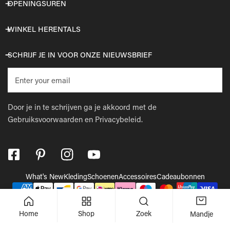
OPENINGSUREN
WINKEL HERENTALS
SCHRIJF JE IN VOOR ONZE NIEUWSBRIEF
E-
mail
Door je in te schrijven ga je akkoord met de
Gebruiksvoorwaarden
en
Privacybeleid.
What's New
Kleding
Schoenen
Accessoires
Cadeaubonnen
Betaalmethodes
© 2026,
Wellens Men
.
Powered by Shopify
Home
Shop
Zoek
Mandje