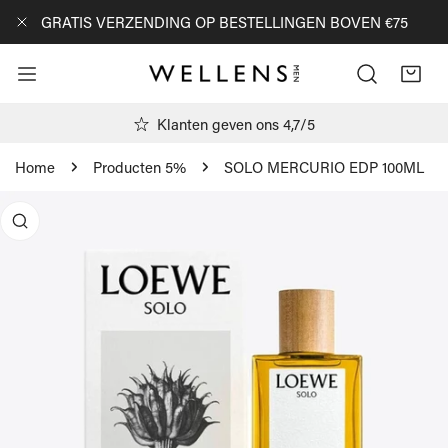
AN NAAR ARTIKEL
GRATIS VERZENDING OP BESTELLINGEN BOVEN €75
DICHTBIJ
Klanten geven ons 4,7/5
Home
Producten 5%
SOLO MERCURIO EDP 100ML
R PRODUCTINFORMATIE