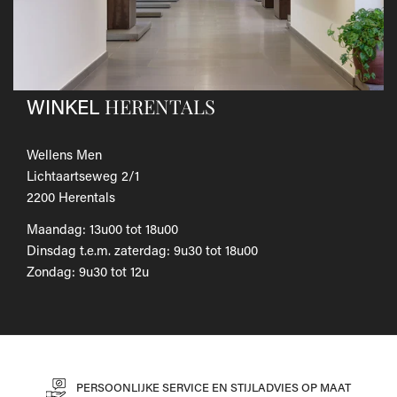
Als je het wilt omruilen voor een ander artikel, dien je een
nieuwe bestelling te plaatsen.
Voor onze uitgebreide beleid betreffende verzenden en
retourneren, raadpleeg onze
Veelgestelde vragen
.
HERENTALS
WINKEL
Wellens Men
Lichtaartseweg 2/1
2200 Herentals
Maandag: 13u00 tot 18u00
Dinsdag t.e.m. zaterdag: 9u30 tot 18u00
Zondag: 9u30 tot 12u
PERSOONLIJKE SERVICE EN STIJLADVIES OP MAAT