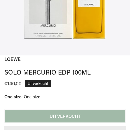
LOEWE
OPEN MEDIA IN GALERIJWEERGAVE
SOLO MERCURIO EDP 100ML
Normale
€140,00
Uitverkocht
prijs
One size:
One size
UITVERKOCHT