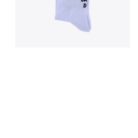
Sweaters
New Bala
Vesten
Off-White
Jassen
Tod's
Bermuda's
Broeken
OPEN MEDIA IN GALERIJWEERGAVE
Jeans
Joggings
Zwemshort
Parfum & Home
Petten
Sokken