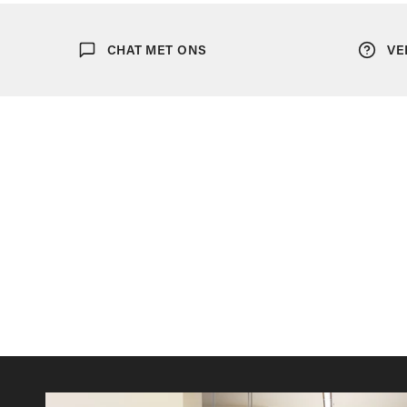
Ondergoed
CHAT MET ONS
VE
Sjaals
Portefeuilles
Tassen
Bretellen
Dassen
Manchetknopen
Pochetten
Riemen
Strikken
Zonnebrillen