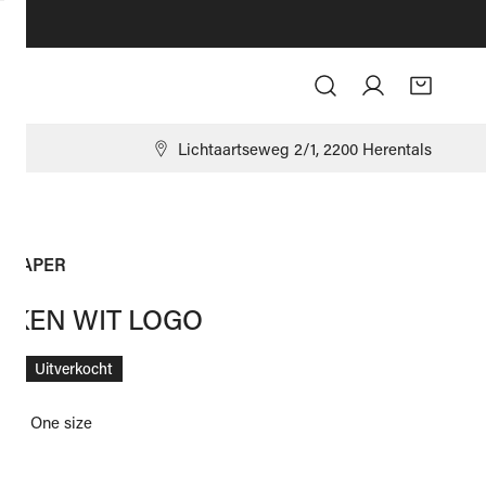
Log in
9
Lichtaartseweg 2/1, 2200 Herentals
Y PAPER
KKEN WIT LOGO
ale
00
Uitverkocht
ize:
One size