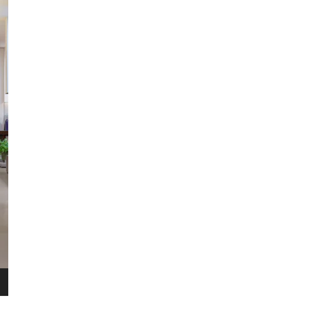
​Het 
terugg
Als je
HERENT
WINKEL
bestel
Voor 
Wellens Men
retou
Lichtaartseweg 2/1
2200 Herentals
Maandag: 13u00 tot 18u00
Dinsdag t.e.m. zaterdag: 9u30 t
Zondag: 9u30 tot 12u