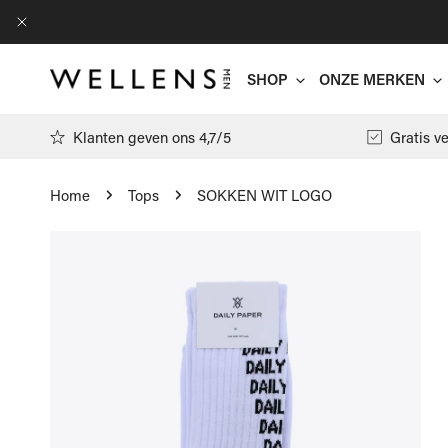
AN NAAR ARTIKEL
DICHTBIJ
SHOP
ONZE MERKEN
Klanten geven ons 4,7/5
Gratis v
Home
Tops
SOKKEN WIT LOGO
Antwrp
 NAAR PRODUCTINFORMATIE
Arte
T-shirts
Filippa K
Polo's
Floris Va
Pulls
Gran Sass
Hemden
Jacob Cöh
Cardigans
Moncler