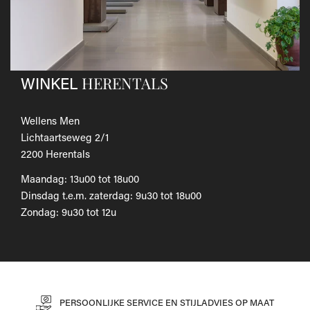
Als je het wilt omruilen voor een ander artikel, dien je een
nieuwe bestelling te plaatsen.
Voor onze uitgebreide beleid betreffende verzenden en
retourneren, raadpleeg onze
Veelgestelde vragen
.
HERENTALS
WINKEL
Wellens Men
Lichtaartseweg 2/1
2200 Herentals
Maandag: 13u00 tot 18u00
Dinsdag t.e.m. zaterdag: 9u30 tot 18u00
Zondag: 9u30 tot 12u
PERSOONLIJKE SERVICE EN STIJLADVIES OP MAAT