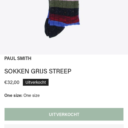
PAUL SMITH
OPEN MEDIA IN GALERIJWEERGAVE
SOKKEN GRIJS STREEP
Normale
€32,00
Uitverkocht
prijs
One size:
One size
UITVERKOCHT