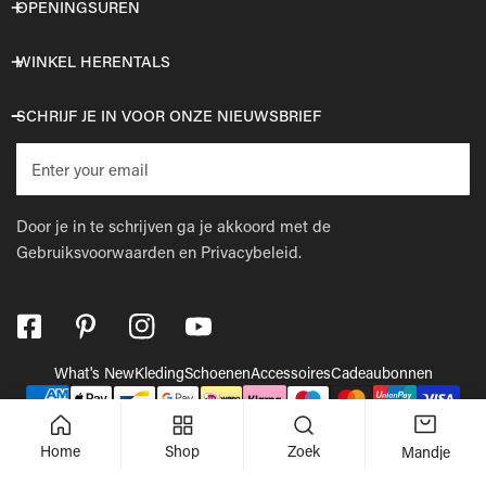
OPENINGSUREN
WINKEL HERENTALS
SCHRIJF JE IN VOOR ONZE NIEUWSBRIEF
E-
mail
Door je in te schrijven ga je akkoord met de
Gebruiksvoorwaarden
en
Privacybeleid.
What's New
Kleding
Schoenen
Accessoires
Cadeaubonnen
Betaalmethodes
© 2026,
Wellens Men
.
Powered by Shopify
Home
Shop
Zoek
Mandje