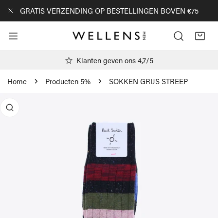
AN NAAR ARTIKEL
GRATIS VERZENDING OP BESTELLINGEN BOVEN €75
DICHTBIJ
Klanten geven ons 4,7/5
Home
Producten 5%
SOKKEN GRIJS STREEP
R PRODUCTINFORMATIE