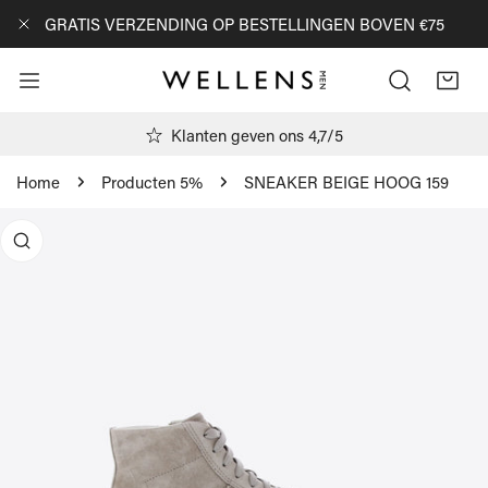
AN NAAR ARTIKEL
GRATIS VERZENDING OP BESTELLINGEN BOVEN €75
DICHTBIJ
Klanten geven ons 4,7/5
Home
Producten 5%
SNEAKER BEIGE HOOG 159
R PRODUCTINFORMATIE