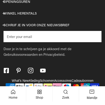
OPENINGSUREN
WINKEL HERENTALS
SCHRIJF JE IN VOOR ONZE NIEUWSBRIEF
E-
mail
Door je in te schrijven ga je akkoord met de
Gebruiksvoorwaarden
en
Privacybeleid.
What's New
Kleding
Schoenen
Accessoires
Cadeaubonnen
Betaalmethodes
© 2026,
Wellens Men
.
Powered by Shopify
Home
Shop
Zoek
Mandje