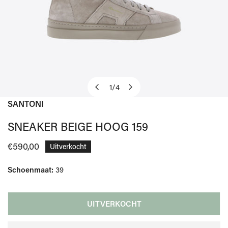
1
/
4
van
SANTONI
OPEN MEDIA IN GALERIJWEERGAVE
SNEAKER BEIGE HOOG 159
Normale
€590,00
Uitverkocht
prijs
Schoenmaat:
39
UITVERKOCHT