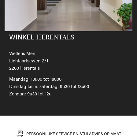
Als je het wilt omruilen voor een ander artikel, dien je een
nieuwe bestelling te plaatsen.
Voor onze uitgebreide beleid betreffende verzenden en
retourneren, raadpleeg onze
Veelgestelde vragen
.
HERENTALS
WINKEL
Wellens Men
Lichtaartseweg 2/1
2200 Herentals
Maandag: 13u00 tot 18u00
Dinsdag t.e.m. zaterdag: 9u30 tot 18u00
Zondag: 9u30 tot 12u
PERSOONLIJKE SERVICE EN STIJLADVIES OP MAAT