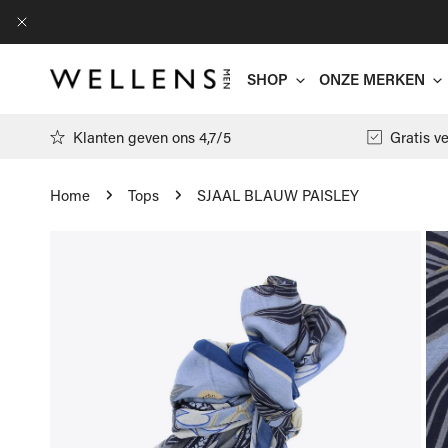
AN NAAR ARTIKEL
DICHTBIJ
SHOP
ONZE MERKEN
Klanten geven ons 4,7/5
Gratis v
Home
Tops
SJAAL BLAUW PAISLEY
Antwrp
 NAAR PRODUCTINFORMATIE
Arte
T-shirts
Filippa K
Polo's
Floris Va
Pulls
Gran Sass
Hemden
Jacob Cöh
Cardigans
Moncler