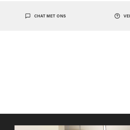
Ondergoed
CHAT MET ONS
VE
Sjaals
Portefeuilles
Tassen
Bretellen
Dassen
Manchetknopen
Pochetten
Riemen
Strikken
Zonnebrillen