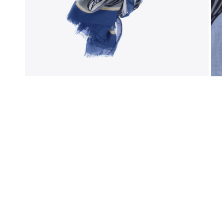
Sweaters
New Bala
Vesten
Off-White
Jassen
Tod's
Bermuda's
Broeken
OPEN MEDIA IN GALERIJWEERGAVE
Jeans
Joggings
Zwemshort
Parfum & Home
Petten
Sokken