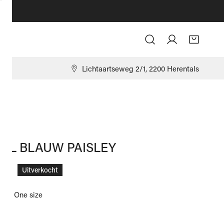
Log in
9
Lichtaartseweg 2/1, 2200 Herentals
O
AAL BLAUW PAISLEY
ale
,00
Uitverkocht
ize:
One size