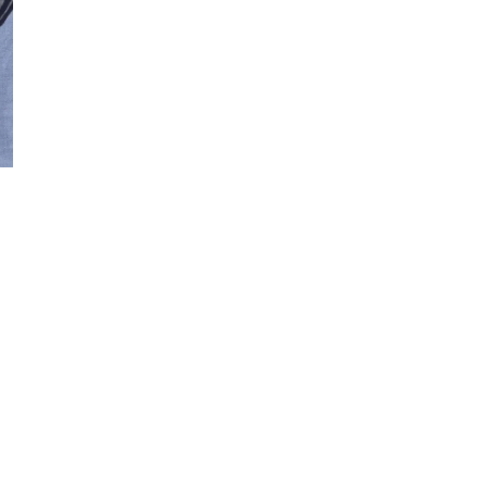
nce
OPEN MEDIA IN GALERIJWEERGAVE
Besch
Blauw
Deze 
Refer
Alle merken
VER
Bekijk
Ami
Welle
A.P.C.
te le