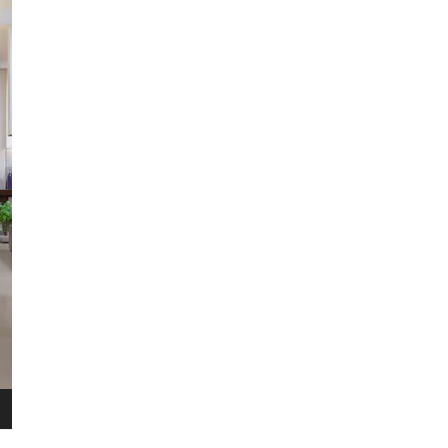
​Het 
terugg
Als je
HERENT
WINKEL
bestel
Voor 
Wellens Men
retou
Lichtaartseweg 2/1
2200 Herentals
Maandag: 13u00 tot 18u00
Dinsdag t.e.m. zaterdag: 9u30 t
Zondag: 9u30 tot 12u