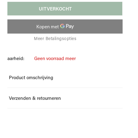
UITVERKOCHT
Meer Betalingsopties
ikbaarheid:
Geen voorraad meer
Product omschrijving
e sjaal van Etro.
Verzenden & retourneren
maakt jouw outfit compleet!
entie: MATA0007 AK401 X0880
ZENDING
 het label voor meer details.
ns Men doet er alles aan om je bestelling zo snel mogelijk
veren. Een bestelling die op werkdagen vóór 14.00 uur wordt