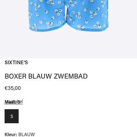
SIXTINE'S
OPEN MEDIA IN GALERIJWEERGAVE
BOXER BLAUW ZWEMBAD
Normale
€35,00
prijs
Maattabel
Maat:
S
S
Kleur:
BLAUW