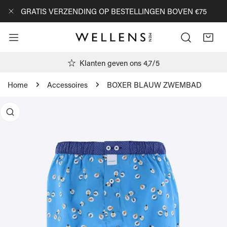
AN NAAR ARTIKEL
GRATIS VERZENDING OP BESTELLINGEN BOVEN €75
DICHTBIJ
Klanten geven ons 4,7/5
Home
Accessoires
BOXER BLAUW ZWEMBAD
R PRODUCTINFORMATIE