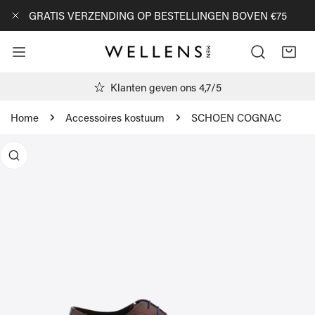
AN NAAR ARTIKEL
GRATIS VERZENDING OP BESTELLINGEN BOVEN €75
DICHTBIJ
Klanten geven ons 4,7/5
Home
Accessoires kostuum
SCHOEN COGNAC
R PRODUCTINFORMATIE