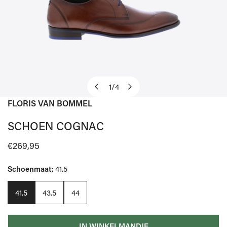
1
/
4
van
FLORIS VAN BOMMEL
OPEN MEDIA IN GALERIJWEERGAVE
SCHOEN COGNAC
Normale
€269,95
prijs
Schoenmaat:
41.5
41.5
43.5
44
IN WINKELMANDJE