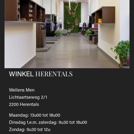
andere koerier; de kosten hiervan zijn voor eigen
rekening.
Gebruik hiervoor het
retourformulier.
​Het door jou betaalde bedrag wordt zo snel mogelijk
teruggestort.
Als je het wilt omruilen voor een ander artikel, dien je een
nieuwe bestelling te plaatsen.
Voor onze uitgebreide beleid betreffende verzenden en
retourneren, raadpleeg onze
Veelgestelde vragen
.
HERENTALS
WINKEL
Wellens Men
Lichtaartseweg 2/1
2200 Herentals
Maandag: 13u00 tot 18u00
Dinsdag t.e.m. zaterdag: 9u30 tot 18u00
Zondag: 9u30 tot 12u