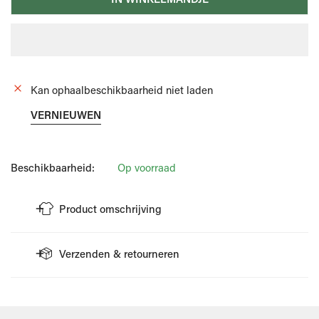
Kan ophaalbeschikbaarheid niet laden
VERNIEUWEN
Beschikbaarheid:
Op voorraad
Product omschrijving
Cognac kleurige schoen van Floris Van Bommel.
Verzenden & retourneren
Deze is gemaakt uit leder.
Combineer met een geklede outfit.
VERZENDING
Referentie: SFM-30271-24-01
Wellens Men doet er alles aan om je bestelling zo snel