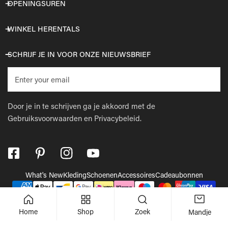
OPENINGSUREN
WINKEL HERENTALS
SCHRIJF JE IN VOOR ONZE NIEUWSBRIEF
E-
mail
Door je in te schrijven ga je akkoord met de
Gebruiksvoorwaarden
en
Privacybeleid.
What's New
Kleding
Schoenen
Accessoires
Cadeaubonnen
Betaalmethodes
© 2026,
Wellens Men
.
Powered by Shopify
Home
Shop
Zoek
Mandje