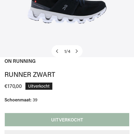
1
/
4
van
ON RUNNING
OPEN MEDIA IN GALERIJWEERGAVE
RUNNER ZWART
Normale
€170,00
Uitverkocht
prijs
Schoenmaat:
39
UITVERKOCHT