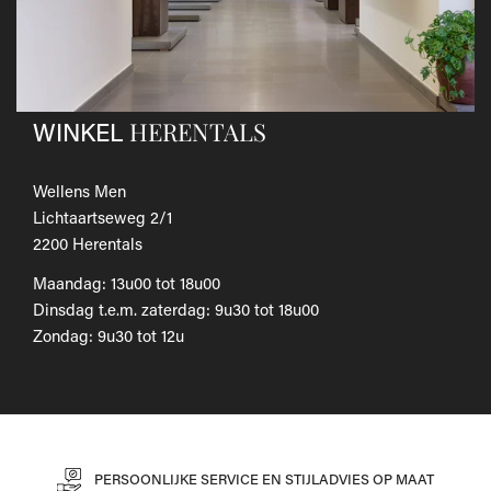
Als je het wilt omruilen voor een ander artikel, dien je een
nieuwe bestelling te plaatsen.
Voor onze uitgebreide beleid betreffende verzenden en
retourneren, raadpleeg onze
Veelgestelde vragen
.
HERENTALS
WINKEL
Wellens Men
Lichtaartseweg 2/1
2200 Herentals
Maandag: 13u00 tot 18u00
Dinsdag t.e.m. zaterdag: 9u30 tot 18u00
Zondag: 9u30 tot 12u
PERSOONLIJKE SERVICE EN STIJLADVIES OP MAAT