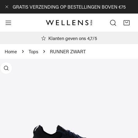
AN NAAR ARTIKEL
GRATIS VERZENDING OP BESTELLINGEN BOVEN €75
DICHTBIJ
Klanten geven ons 4,7/5
Home
Tops
RUNNER ZWART
R PRODUCTINFORMATIE