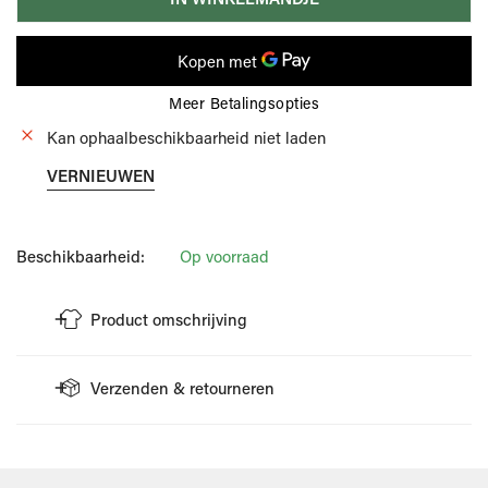
Meer Betalingsopties
Kan ophaalbeschikbaarheid niet laden
VERNIEUWEN
Beschikbaarheid:
Op voorraad
Product omschrijving
Bruine riem van het merk Leyva.
Verzenden & retourneren
De riem is afgewerkt uit daim en heeft een zilverkleurige
buckle.
VERZENDING
Deze is ideaal om te combineren met een bijpassende jeans of
Wellens Men doet er alles aan om je bestelling zo snel