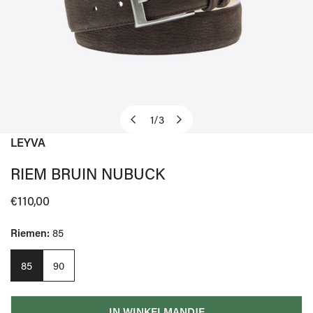
1
/
3
van
LEYVA
OPEN MEDIA IN GALERIJWEERGAVE
RIEM BRUIN NUBUCK
Normale
€110,00
prijs
Riemen:
85
85
90
IN WINKELMANDJE