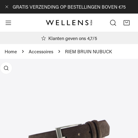
AN NAAR ARTIKEL
GRATIS VERZENDING OP BESTELLINGEN BOVEN €75
DICHTBIJ
Klanten geven ons 4,7/5
Home
Accessoires
RIEM BRUIN NUBUCK
R PRODUCTINFORMATIE