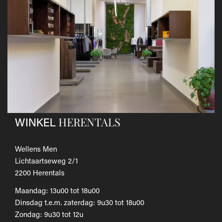
andere koerier; de kosten hiervan zijn voor eigen
rekening.
Gebruik hiervoor het
retourformulier.
​Het door jou betaalde bedrag wordt zo snel mogelijk
teruggestort.
Als je het wilt omruilen voor een ander artikel, dien je een
nieuwe bestelling te plaatsen.
Voor onze uitgebreide beleid betreffende verzenden en
retourneren, raadpleeg onze
Veelgestelde vragen
.
HERENTALS
WINKEL
Wellens Men
Lichtaartseweg 2/1
2200 Herentals
Maandag: 13u00 tot 18u00
Dinsdag t.e.m. zaterdag: 9u30 tot 18u00
Zondag: 9u30 tot 12u