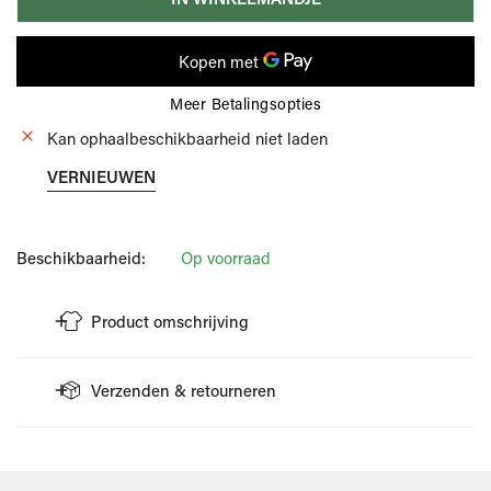
Meer Betalingsopties
Kan ophaalbeschikbaarheid niet laden
VERNIEUWEN
Beschikbaarheid:
Op voorraad
Product omschrijving
Blauwe riem van Leyva.
Verzenden & retourneren
Deze riem is gemaakt uit daim.
Combineer met een stijlvolle outfit.
VERZENDING
Referentie: 12257.1 5
Wellens Men doet er alles aan om je bestelling zo snel