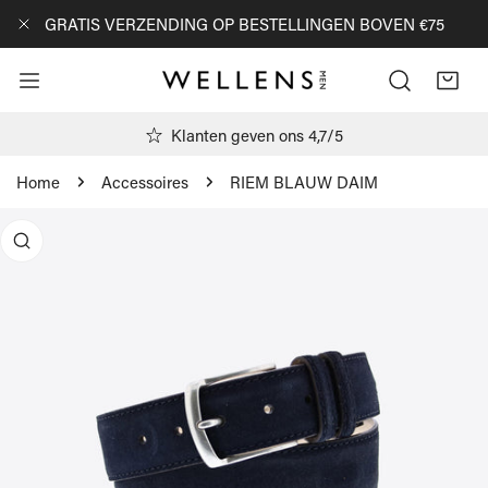
AN NAAR ARTIKEL
GRATIS VERZENDING OP BESTELLINGEN BOVEN €75
DICHTBIJ
Klanten geven ons 4,7/5
Home
Accessoires
RIEM BLAUW DAIM
R PRODUCTINFORMATIE