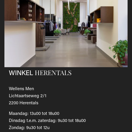
andere koerier; de kosten hiervan zijn voor eigen
rekening.
Gebruik hiervoor het
retourformulier.
​Het door jou betaalde bedrag wordt zo snel mogelijk
teruggestort.
Als je het wilt omruilen voor een ander artikel, dien je een
nieuwe bestelling te plaatsen.
Voor onze uitgebreide beleid betreffende verzenden en
retourneren, raadpleeg onze
Veelgestelde vragen
.
HERENTALS
WINKEL
Wellens Men
Lichtaartseweg 2/1
2200 Herentals
Maandag: 13u00 tot 18u00
Dinsdag t.e.m. zaterdag: 9u30 tot 18u00
Zondag: 9u30 tot 12u