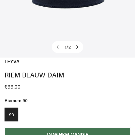
1
/
2
van
LEYVA
OPEN MEDIA IN GALERIJWEERGAVE
RIEM BLAUW DAIM
Normale
€99,00
prijs
Riemen:
90
90
IN WINKELMANDJE