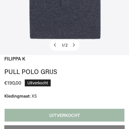
1
/
2
van
FILIPPA K
OPEN MEDIA IN GALERIJWEERGAVE
PULL POLO GRIJS
Normale
€190,00
Uitverkocht
prijs
Kledingmaat:
XS
UITVERKOCHT