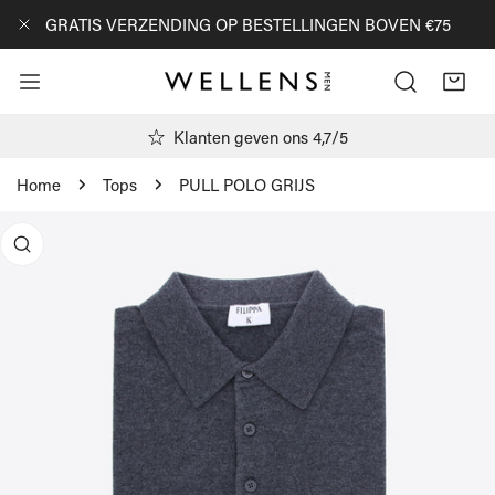
AN NAAR ARTIKEL
GRATIS VERZENDING OP BESTELLINGEN BOVEN €75
DICHTBIJ
Klanten geven ons 4,7/5
Home
Tops
PULL POLO GRIJS
R PRODUCTINFORMATIE