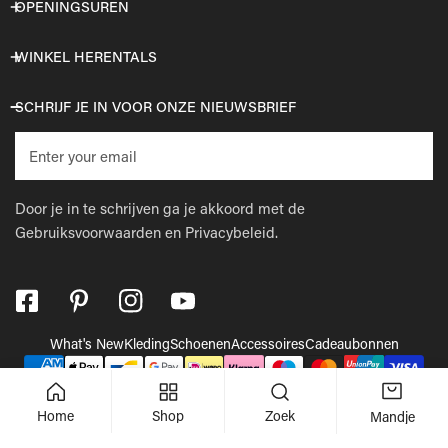
OPENINGSUREN
WINKEL HERENTALS
SCHRIJF JE IN VOOR ONZE NIEUWSBRIEF
E-
mail
Door je in te schrijven ga je akkoord met de
Gebruiksvoorwaarden
en
Privacybeleid.
What's New
Kleding
Schoenen
Accessoires
Cadeaubonnen
Betaalmethodes
© 2026,
Wellens Men
.
Powered by Shopify
Home
Shop
Zoek
Mandje