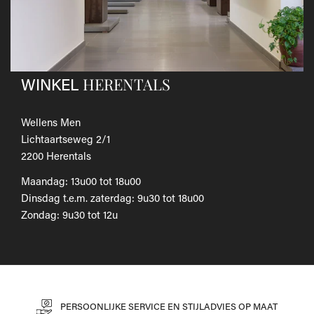
Als je het wilt omruilen voor een ander artikel, dien je een
nieuwe bestelling te plaatsen.
Voor onze uitgebreide beleid betreffende verzenden en
retourneren, raadpleeg onze
Veelgestelde vragen
.
HERENTALS
WINKEL
Wellens Men
Lichtaartseweg 2/1
2200 Herentals
Maandag: 13u00 tot 18u00
Dinsdag t.e.m. zaterdag: 9u30 tot 18u00
Zondag: 9u30 tot 12u
PERSOONLIJKE SERVICE EN STIJLADVIES OP MAAT