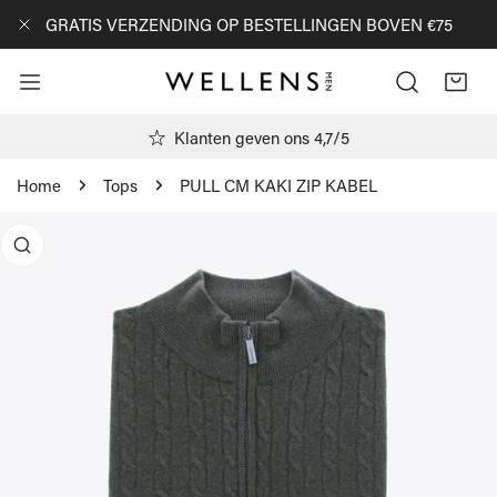
AN NAAR ARTIKEL
GRATIS VERZENDING OP BESTELLINGEN BOVEN €75
DICHTBIJ
Klanten geven ons 4,7/5
Home
Tops
PULL CM KAKI ZIP KABEL
R PRODUCTINFORMATIE