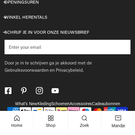
OPENINGSUREN
WINKEL HERENTALS
SCHRIJF JE IN VOOR ONZE NIEUWSBRIEF
E-
mail
Door je in te schrijven ga je akkoord met de
Gebruiksvoorwaarden
en
Privacybeleid.
What's New
Kleding
Schoenen
Accessoires
Cadeaubonnen
Betaalmethodes
© 2026,
Wellens Men
.
Powered by Shopify
Home
Shop
Zoek
Mandje