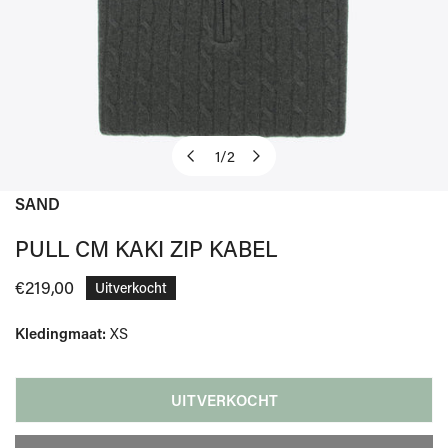
1
/
2
van
SAND
OPEN MEDIA IN GALERIJWEERGAVE
PULL CM KAKI ZIP KABEL
Normale
€219,00
Uitverkocht
prijs
Kledingmaat:
XS
UITVERKOCHT