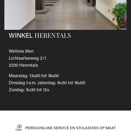
Als je het wilt omruilen voor een ander artikel, dien je een
nieuwe bestelling te plaatsen.
Voor onze uitgebreide beleid betreffende verzenden en
retourneren, raadpleeg onze
Veelgestelde vragen
.
HERENTALS
WINKEL
Wellens Men
Lichtaartseweg 2/1
2200 Herentals
Maandag: 13u00 tot 18u00
Dinsdag t.e.m. zaterdag: 9u30 tot 18u00
Zondag: 9u30 tot 12u
PERSOONLIJKE SERVICE EN STIJLADVIES OP MAAT