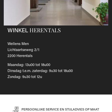
Als je het wilt omruilen voor een ander artikel, dien je een
nieuwe bestelling te plaatsen.
Voor onze uitgebreide beleid betreffende verzenden en
retourneren, raadpleeg onze
Veelgestelde vragen
.
HERENTALS
WINKEL
Wellens Men
Lichtaartseweg 2/1
2200 Herentals
Maandag: 13u00 tot 18u00
Dinsdag t.e.m. zaterdag: 9u30 tot 18u00
Zondag: 9u30 tot 12u
PERSOONLIJKE SERVICE EN STIJLADVIES OP MAAT