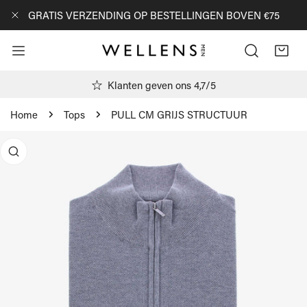
AN NAAR ARTIKEL
GRATIS VERZENDING OP BESTELLINGEN BOVEN €75
DICHTBIJ
Klanten geven ons 4,7/5
Home
Tops
PULL CM GRIJS STRUCTUUR
R PRODUCTINFORMATIE