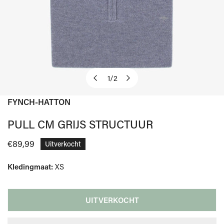
1
/
2
van
FYNCH-HATTON
OPEN MEDIA IN GALERIJWEERGAVE
PULL CM GRIJS STRUCTUUR
Normale
€89,99
Uitverkocht
prijs
Kledingmaat:
XS
UITVERKOCHT