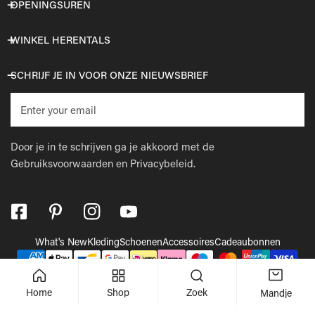
OPENINGSUREN
WINKEL HERENTALS
SCHRIJF JE IN VOOR ONZE NIEUWSBRIEF
E-
mail
Door je in te schrijven ga je akkoord met de
Gebruiksvoorwaarden
en
Privacybeleid.
What's New
Kleding
Schoenen
Accessoires
Cadeaubonnen
Betaalmethodes
© 2026,
Wellens Men
.
Powered by Shopify
Home
Shop
Zoek
Mandje