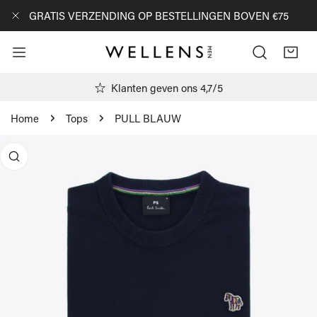
AN NAAR ARTIKEL
GRATIS VERZENDING OP BESTELLINGEN BOVEN €75
DICHTBIJ
Klanten geven ons 4,7/5
Home
Tops
PULL BLAUW
R PRODUCTINFORMATIE