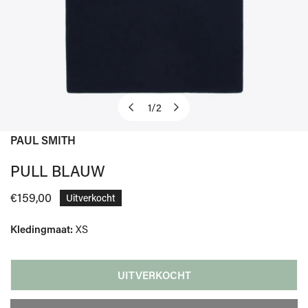
1
/
2
van
PAUL SMITH
OPEN MEDIA IN GALERIJWEERGAVE
PULL BLAUW
Normale
€159,00
Uitverkocht
prijs
Kledingmaat:
XS
UITVERKOCHT