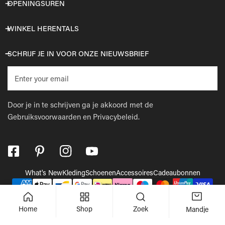
OPENINGSUREN
WINKEL HERENTALS
SCHRIJF JE IN VOOR ONZE NIEUWSBRIEF
E-
mail
Door je in te schrijven ga je akkoord met de
Gebruiksvoorwaarden
en
Privacybeleid.
What's New
Kleding
Schoenen
Accessoires
Cadeaubonnen
Betaalmethodes
© 2026,
Wellens Men
.
Powered by Shopify
Home
Shop
Zoek
Mandje