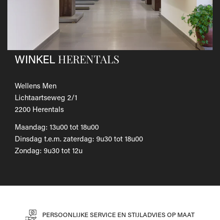
Als je het wilt omruilen voor een ander artikel, dien je een
nieuwe bestelling te plaatsen.
Voor onze uitgebreide beleid betreffende verzenden en
retourneren, raadpleeg onze
Veelgestelde vragen
.
HERENTALS
WINKEL
Wellens Men
Lichtaartseweg 2/1
2200 Herentals
Maandag: 13u00 tot 18u00
Dinsdag t.e.m. zaterdag: 9u30 tot 18u00
Zondag: 9u30 tot 12u
PERSOONLIJKE SERVICE EN STIJLADVIES OP MAAT