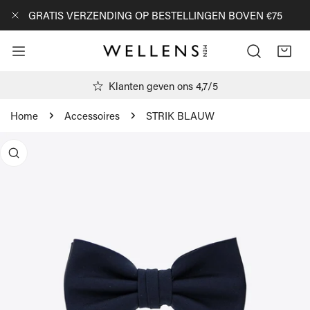
AN NAAR ARTIKEL
GRATIS VERZENDING OP BESTELLINGEN BOVEN €75
DICHTBIJ
Klanten geven ons 4,7/5
Home
Accessoires
STRIK BLAUW
R PRODUCTINFORMATIE