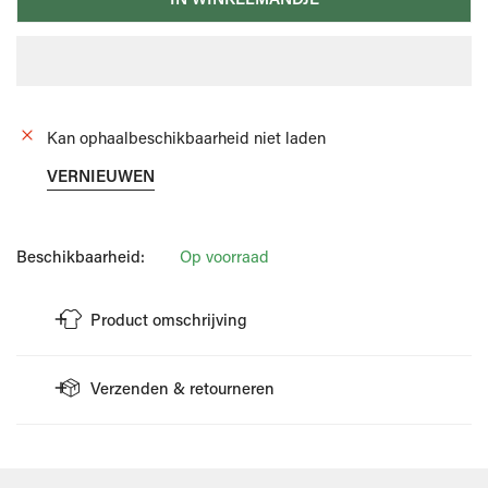
Kan ophaalbeschikbaarheid niet laden
VERNIEUWEN
Beschikbaarheid:
Op voorraad
Product omschrijving
Donkerblauwe strik van het merk Profuomo.
Verzenden & retourneren
De strik is vervaardigd uit 100% zijde.
Ideaal om te combineren met een kostuum of hemd.
VERZENDING
Bekijk het label voor meer details.
Wellens Men doet er alles aan om je bestelling zo snel