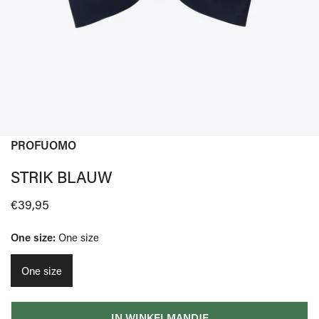
PROFUOMO
OPEN MEDIA IN GALERIJWEERGAVE
STRIK BLAUW
Normale
€39,95
prijs
One size:
One size
One size
IN WINKELMANDJE