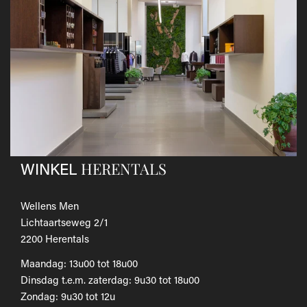
andere koerier; de kosten hiervan zijn voor eigen
rekening.
Gebruik hiervoor het
retourformulier.
​Het door jou betaalde bedrag wordt zo snel mogelijk
teruggestort.
Als je het wilt omruilen voor een ander artikel, dien je een
nieuwe bestelling te plaatsen.
Voor onze uitgebreide beleid betreffende verzenden en
retourneren, raadpleeg onze
Veelgestelde vragen
.
HERENTALS
WINKEL
Wellens Men
Lichtaartseweg 2/1
2200 Herentals
Maandag: 13u00 tot 18u00
Dinsdag t.e.m. zaterdag: 9u30 tot 18u00
Zondag: 9u30 tot 12u