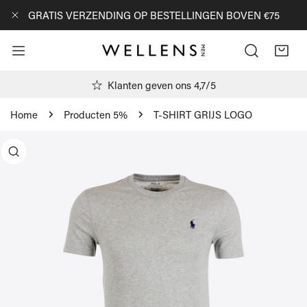
AN NAAR ARTIKEL
GRATIS VERZENDING OP BESTELLINGEN BOVEN €75
DICHTBIJ
Klanten geven ons 4,7/5
Home
Producten 5%
T-SHIRT GRIJS LOGO
R PRODUCTINFORMATIE