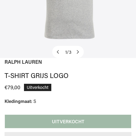
1
/
3
van
RALPH LAUREN
OPEN MEDIA IN GALERIJWEERGAVE
T-SHIRT GRIJS LOGO
Normale
€79,00
Uitverkocht
prijs
Kledingmaat:
S
UITVERKOCHT