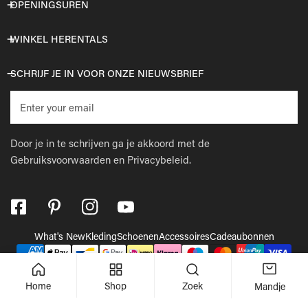
OPENINGSUREN
WINKEL HERENTALS
SCHRIJF JE IN VOOR ONZE NIEUWSBRIEF
E-
mail
Door je in te schrijven ga je akkoord met de
Gebruiksvoorwaarden
en
Privacybeleid.
What's New
Kleding
Schoenen
Accessoires
Cadeaubonnen
Betaalmethodes
© 2026,
Wellens Men
.
Powered by Shopify
Home
Shop
Zoek
Mandje