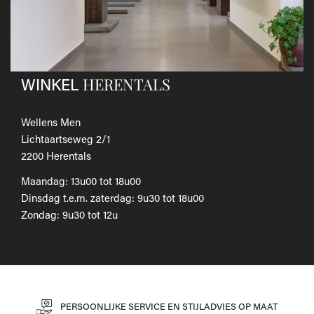
Als je het wilt omruilen voor een ander artikel, dien je een
nieuwe bestelling te plaatsen.
Voor onze uitgebreide beleid betreffende verzenden en
retourneren, raadpleeg onze
Veelgestelde vragen
.
HERENTALS
WINKEL
Wellens Men
Lichtaartseweg 2/1
2200 Herentals
Maandag: 13u00 tot 18u00
Dinsdag t.e.m. zaterdag: 9u30 tot 18u00
Zondag: 9u30 tot 12u
PERSOONLIJKE SERVICE EN STIJLADVIES OP MAAT