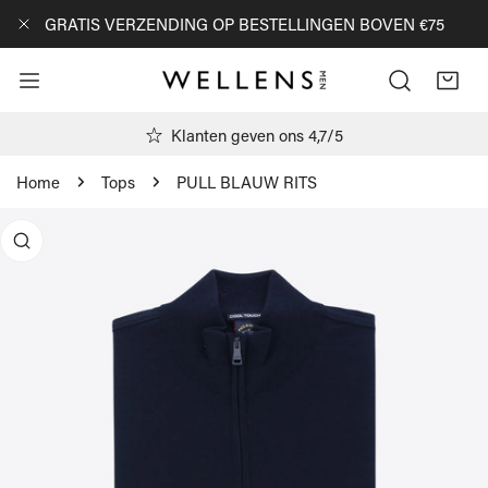
AN NAAR ARTIKEL
GRATIS VERZENDING OP BESTELLINGEN BOVEN €75
DICHTBIJ
Klanten geven ons 4,7/5
Home
Tops
PULL BLAUW RITS
R PRODUCTINFORMATIE