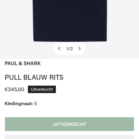
1
/
2
van
PAUL & SHARK
OPEN MEDIA IN GALERIJWEERGAVE
PULL BLAUW RITS
Normale
€345,00
Uitverkocht
prijs
Kledingmaat:
S
UITVERKOCHT