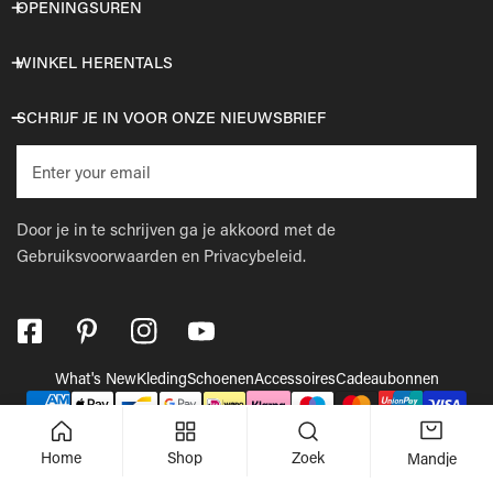
OPENINGSUREN
WINKEL HERENTALS
SCHRIJF JE IN VOOR ONZE NIEUWSBRIEF
E-
mail
Door je in te schrijven ga je akkoord met de
Gebruiksvoorwaarden
en
Privacybeleid.
What's New
Kleding
Schoenen
Accessoires
Cadeaubonnen
Betaalmethodes
© 2026,
Wellens Men
.
Powered by Shopify
Home
Shop
Zoek
Mandje