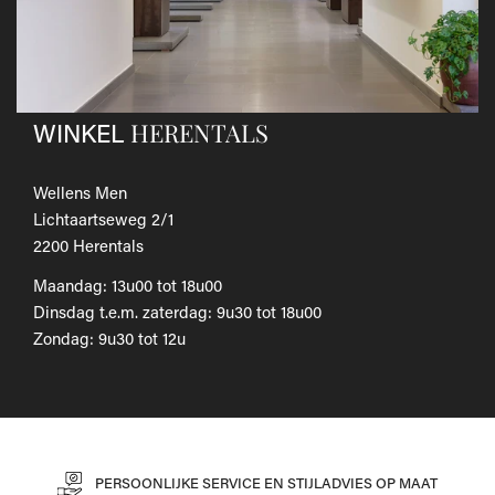
Als je het wilt omruilen voor een ander artikel, dien je een
nieuwe bestelling te plaatsen.
Voor onze uitgebreide beleid betreffende verzenden en
retourneren, raadpleeg onze
Veelgestelde vragen
.
HERENTALS
WINKEL
Wellens Men
Lichtaartseweg 2/1
2200 Herentals
Maandag: 13u00 tot 18u00
Dinsdag t.e.m. zaterdag: 9u30 tot 18u00
Zondag: 9u30 tot 12u
PERSOONLIJKE SERVICE EN STIJLADVIES OP MAAT