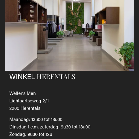
andere koerier; de kosten hiervan zijn voor eigen
rekening.
Gebruik hiervoor het
retourformulier.
​Het door jou betaalde bedrag wordt zo snel mogelijk
teruggestort.
Als je het wilt omruilen voor een ander artikel, dien je een
nieuwe bestelling te plaatsen.
Voor onze uitgebreide beleid betreffende verzenden en
retourneren, raadpleeg onze
Veelgestelde vragen
.
HERENTALS
WINKEL
Wellens Men
Lichtaartseweg 2/1
2200 Herentals
Maandag: 13u00 tot 18u00
Dinsdag t.e.m. zaterdag: 9u30 tot 18u00
Zondag: 9u30 tot 12u