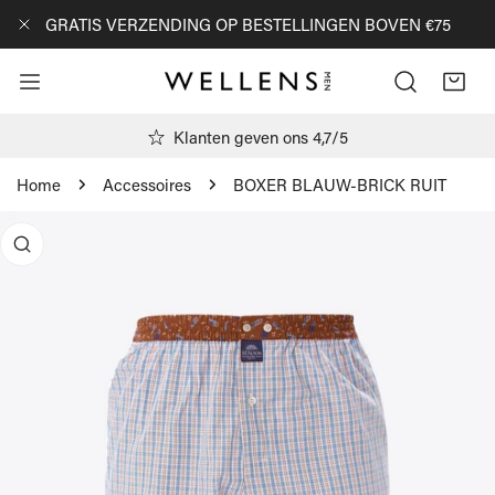
AN NAAR ARTIKEL
GRATIS VERZENDING OP BESTELLINGEN BOVEN €75
DICHTBIJ
Klanten geven ons 4,7/5
Home
Accessoires
BOXER BLAUW-BRICK RUIT
R PRODUCTINFORMATIE