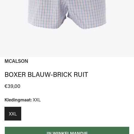
MCALSON
OPEN MEDIA IN GALERIJWEERGAVE
BOXER BLAUW-BRICK RUIT
Normale
€39,00
prijs
Kledingmaat:
XXL
XXL
IN WINKELMANDJE