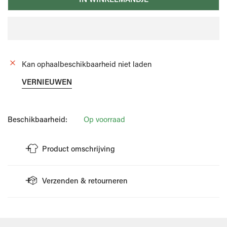
Kan ophaalbeschikbaarheid niet laden
VERNIEUWEN
Beschikbaarheid:
Op voorraad
Product omschrijving
Boxershort met leuke print van het merk Mc Alson.
Verzenden & retourneren
Deze heeft een elastische tailleband.
De boxer is vervaardigd uit geweven katoen, dit zorgt voor
VERZENDING
extra draagcomfort.
Wellens Men doet er alles aan om je bestelling zo snel