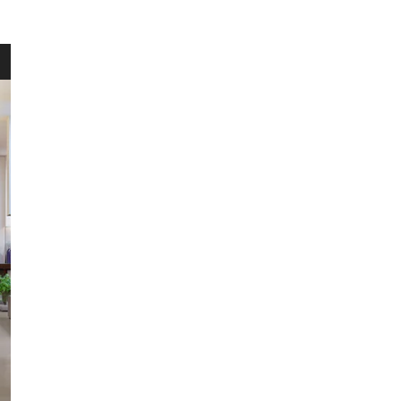
HERENT
WINKEL
Wellens Men
Lichtaartseweg 2/1
2200 Herentals
Maandag: 13u00 tot 18u00
Dinsdag t.e.m. zaterdag: 9u30 t
Zondag: 9u30 tot 12u