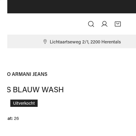
Log in
9
Lichtaartseweg 2/1, 2200 Herentals
RIO ARMANI JEANS
ANS BLAUW WASH
ale
,00
Uitverkocht
 maat:
26