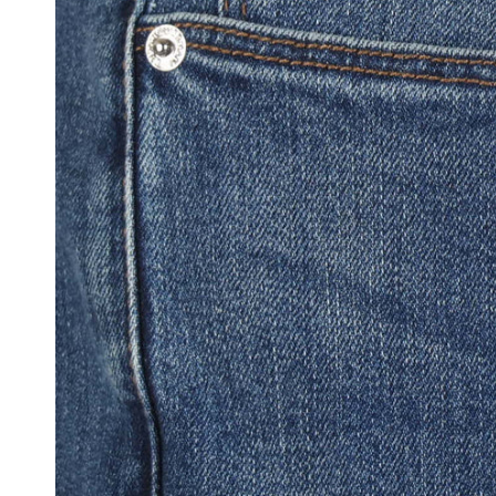
Ondergoed
Sjaals
Portefeuilles
Tassen
Bretellen
Dassen
Manchetknopen
Pochetten
Riemen
Strikken
Zonnebrillen