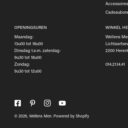
Accessoire
Cadeaubon
OPENINGSUREN
WINKEL H
Maandag:
Wellens Me
13u00 tot 18u00
Lichtaartse
Dinsdag t.e.m. zaterdag:
2200 Herent
9u30 tot 18u00
Zondag:
014.21.14.41
9u30 tot 12u00
© 2026,
Wellens Men
.
Powered by Shopify