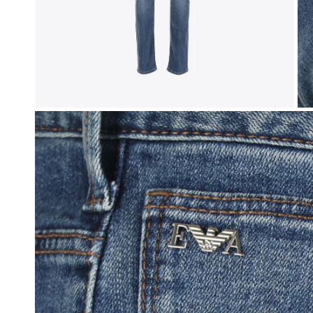
Sweaters
New Bala
Vesten
Off-White
Jassen
Tod's
Bermuda's
Broeken
OPEN MEDIA IN GALERIJWEERGAVE
Jeans
Joggings
Zwemshort
Parfum & Home
Petten
Sokken