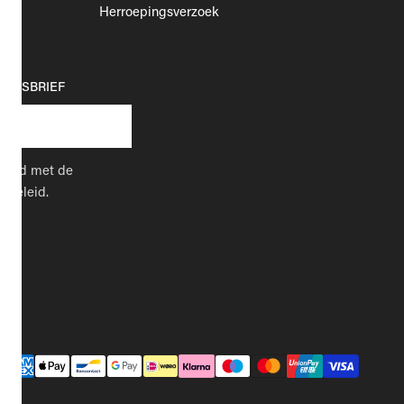
Herroepingsverzoek
EUWSBRIEF
kkoord met de
cybeleid.
Betaalmethodes