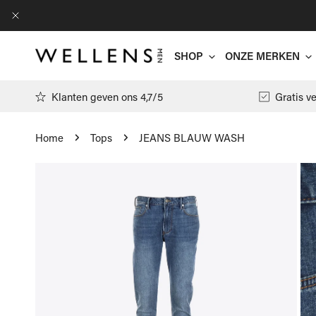
AN NAAR ARTIKEL
DICHTBIJ
SHOP
ONZE MERKEN
Klanten geven ons 4,7/5
Gratis v
Home
Tops
JEANS BLAUW WASH
Antwrp
 NAAR PRODUCTINFORMATIE
Arte
T-shirts
Filippa K
Polo's
Floris Va
Pulls
Gran Sass
Hemden
Jacob Cöh
Cardigans
Moncler