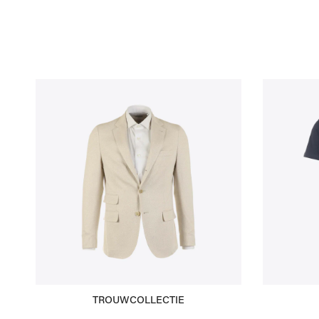
Sweaters
New Bala
Vesten
Off-White
Jassen
Tod's
Bermuda's
Broeken
Jeans
Joggings
Zwemshort
Parfum & Home
Petten
TROUWCOLLECTIE
Sokken