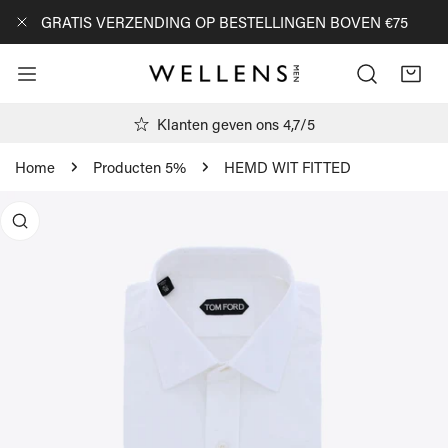
AN NAAR ARTIKEL
GRATIS VERZENDING OP BESTELLINGEN BOVEN €75
DICHTBIJ
Klanten geven ons 4,7/5
Home
Producten 5%
HEMD WIT FITTED
R PRODUCTINFORMATIE