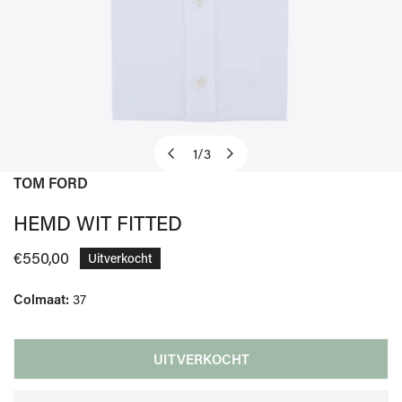
1
/
3
van
TOM FORD
OPEN MEDIA IN GALERIJWEERGAVE
HEMD WIT FITTED
Normale
€550,00
Uitverkocht
prijs
Colmaat:
37
UITVERKOCHT