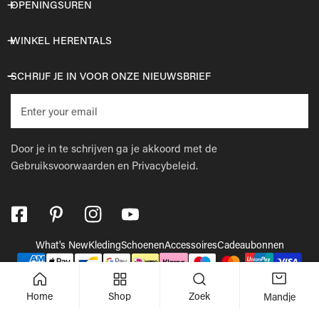
OPENINGSUREN
WINKEL HERENTALS
SCHRIJF JE IN VOOR ONZE NIEUWSBRIEF
E-
mail
Door je in te schrijven ga je akkoord met de
Gebruiksvoorwaarden
en
Privacybeleid.
What's New
Kleding
Schoenen
Accessoires
Cadeaubonnen
Betaalmethodes
© 2026,
Wellens Men
.
Powered by Shopify
Home
Shop
Zoek
Mandje