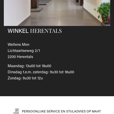
Als je het wilt omruilen voor een ander artikel, dien je een
nieuwe bestelling te plaatsen.
Voor onze uitgebreide beleid betreffende verzenden en
retourneren, raadpleeg onze
Veelgestelde vragen
.
HERENTALS
WINKEL
Wellens Men
Lichtaartseweg 2/1
2200 Herentals
Maandag: 13u00 tot 18u00
Dinsdag t.e.m. zaterdag: 9u30 tot 18u00
Zondag: 9u30 tot 12u
PERSOONLIJKE SERVICE EN STIJLADVIES OP MAAT