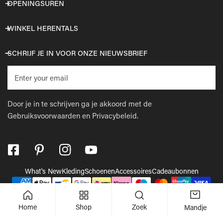
OPENINGSUREN
WINKEL HERENTALS
SCHRIJF JE IN VOOR ONZE NIEUWSBRIEF
E-
mail
Door je in te schrijven ga je akkoord met de
Gebruiksvoorwaarden
en
Privacybeleid.
What's New
Kleding
Schoenen
Accessoires
Cadeaubonnen
Betaalmethodes
© 2026,
Wellens Men
.
Powered by Shopify
Home
Shop
Zoek
Mandje