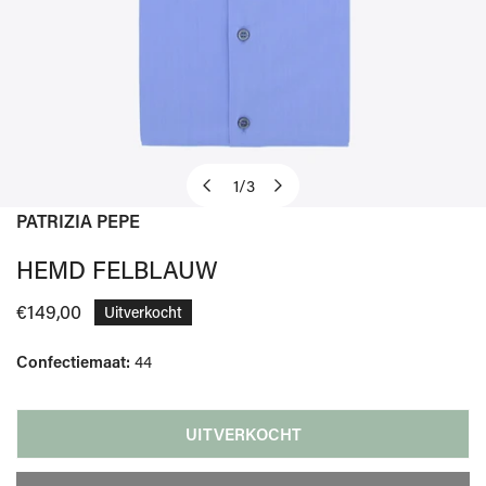
1
/
3
van
PATRIZIA PEPE
OPEN MEDIA IN GALERIJWEERGAVE
HEMD FELBLAUW
Normale
€149,00
Uitverkocht
prijs
Confectiemaat:
44
UITVERKOCHT