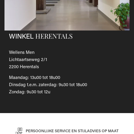
Als je het wilt omruilen voor een ander artikel, dien je een
nieuwe bestelling te plaatsen.
Voor onze uitgebreide beleid betreffende verzenden en
retourneren, raadpleeg onze
Veelgestelde vragen
.
HERENTALS
WINKEL
Wellens Men
Lichtaartseweg 2/1
2200 Herentals
Maandag: 13u00 tot 18u00
Dinsdag t.e.m. zaterdag: 9u30 tot 18u00
Zondag: 9u30 tot 12u
PERSOONLIJKE SERVICE EN STIJLADVIES OP MAAT