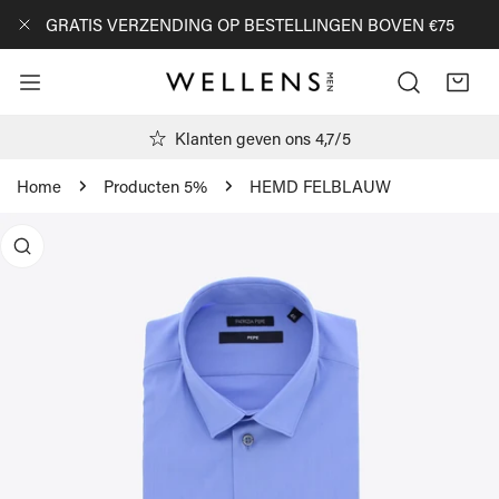
AN NAAR ARTIKEL
GRATIS VERZENDING OP BESTELLINGEN BOVEN €75
DICHTBIJ
Klanten geven ons 4,7/5
Home
Producten 5%
HEMD FELBLAUW
R PRODUCTINFORMATIE