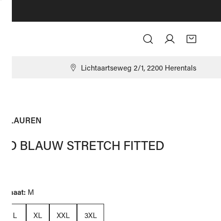
Log in
9
Lichtaartseweg 2/1, 2200 Herentals
PH LAUREN
MD BLAUW STRETCH FITTED
ale
,00
ngmaat:
M
L
XL
XXL
3XL