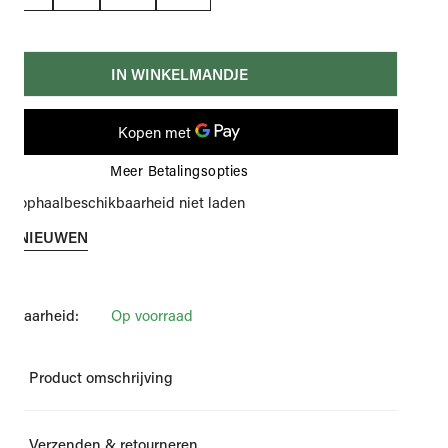
IN WINKELMANDJE
Meer Betalingsopties
an ophaalbeschikbaarheid niet laden
ERNIEUWEN
ikbaarheid:
Op voorraad
Product omschrijving
 hemd van Polo Ralph Lauren.
Verzenden & retourneren