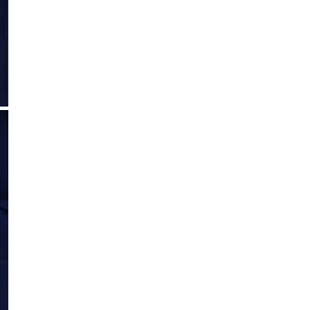
nce
OPEN MEDIA IN GALERIJWEERGAVE
K
V
Besch
Alle merken
Ami
A.P.C.
Blauw