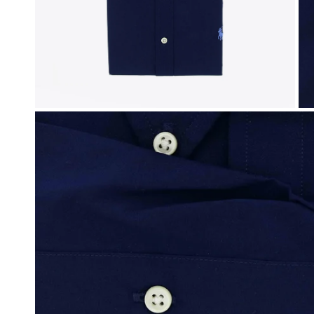
Sweaters
New Bala
Vesten
Off-White
Jassen
Tod's
Bermuda's
Broeken
OPEN MEDIA IN GALERIJWEERGAVE
Jeans
Joggings
Zwemshort
Parfum & Home
Petten
Sokken