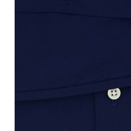
Ondergoed
Sjaals
Portefeuilles
Tassen
Bretellen
Dassen
Manchetknopen
Pochetten
Riemen
Strikken
Zonnebrillen