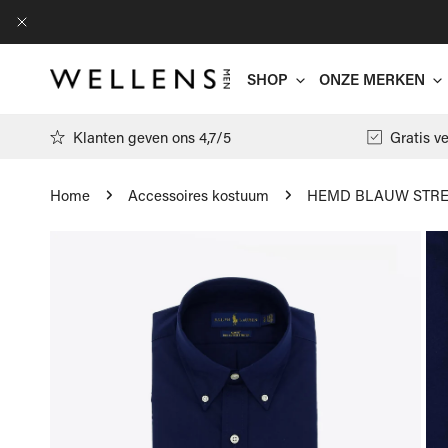
AN NAAR ARTIKEL
DICHTBIJ
SHOP
ONZE MERKEN
Klanten geven ons 4,7/5
Gratis v
Home
Accessoires kostuum
HEMD BLAUW STRE
Antwrp
 NAAR PRODUCTINFORMATIE
Arte
T-shirts
Filippa K
Polo's
Floris Va
Pulls
Gran Sass
Hemden
Jacob Cöh
Cardigans
Moncler