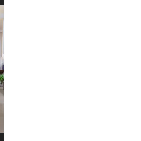
HERENT
WINKEL
Wellens Men
Lichtaartseweg 2/1
2200 Herentals
Maandag: 13u00 tot 18u00
Dinsdag t.e.m. zaterdag: 9u30 t
Zondag: 9u30 tot 12u