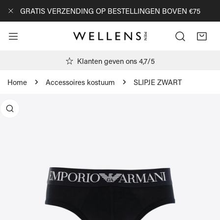
AN NAAR ARTIKEL
GRATIS VERZENDING OP BESTELLINGEN BOVEN €75
DICHTBIJ
Klanten geven ons 4,7/5
Home
Accessoires kostuum
SLIPJE ZWART
R PRODUCTINFORMATIE