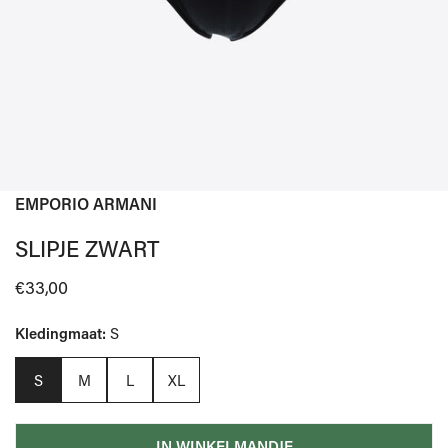
EMPORIO ARMANI
OPEN MEDIA IN GALERIJWEERGAVE
SLIPJE ZWART
Normale
€33,00
prijs
Kledingmaat:
S
S
M
L
XL
IN WINKELMANDJE