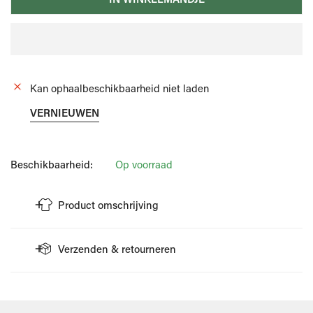
Kan ophaalbeschikbaarheid niet laden
VERNIEUWEN
Beschikbaarheid:
Op voorraad
Product omschrijving
Zwarte slipvan het merk Emporio Armani.
Verzenden & retourneren
Dezeis afgewerkt met een grijze band en logo.
Op de band vooraan staat het merk.
VERZENDING
Referentie: EM000230AF14133UC001
Wellens Men doet er alles aan om je bestelling zo snel