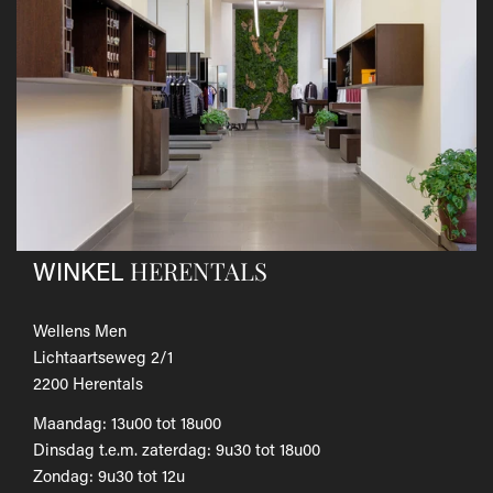
andere koerier; de kosten hiervan zijn voor eigen
rekening.
Gebruik hiervoor het
retourformulier.
​Het door jou betaalde bedrag wordt zo snel mogelijk
teruggestort.
Als je het wilt omruilen voor een ander artikel, dien je een
nieuwe bestelling te plaatsen.
Voor onze uitgebreide beleid betreffende verzenden en
retourneren, raadpleeg onze
Veelgestelde vragen
.
HERENTALS
WINKEL
Wellens Men
Lichtaartseweg 2/1
2200 Herentals
Maandag: 13u00 tot 18u00
Dinsdag t.e.m. zaterdag: 9u30 tot 18u00
Zondag: 9u30 tot 12u