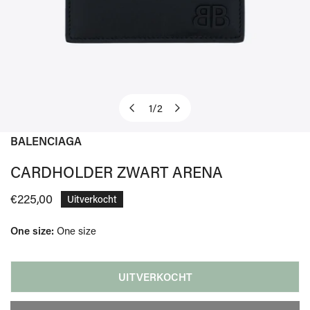
1
/
2
van
BALENCIAGA
OPEN MEDIA IN GALERIJWEERGAVE
CARDHOLDER ZWART ARENA
Normale
€225,00
Uitverkocht
prijs
One size:
One size
UITVERKOCHT