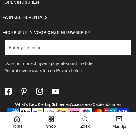
OPENINGSUREN
WINKEL HERENTALS
SCHRIJF JE IN VOOR ONZE NIEUWSBRIEF
E-
mail
Door je in te schrijven ga je akkoord met de
Gebruiksvoorwaarden
en
Privacybeleid.
What's New
Kleding
Schoenen
Accessoires
Cadeaubonnen
Betaalmethodes
© 2026,
Wellens Men
.
Powered by Shopify
Home
Shop
Zoek
Mandje