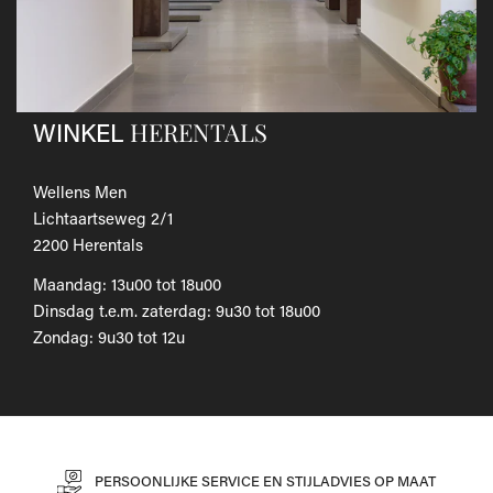
Als je het wilt omruilen voor een ander artikel, dien je een
nieuwe bestelling te plaatsen.
Voor onze uitgebreide beleid betreffende verzenden en
retourneren, raadpleeg onze
Veelgestelde vragen
.
HERENTALS
WINKEL
Wellens Men
Lichtaartseweg 2/1
2200 Herentals
Maandag: 13u00 tot 18u00
Dinsdag t.e.m. zaterdag: 9u30 tot 18u00
Zondag: 9u30 tot 12u
PERSOONLIJKE SERVICE EN STIJLADVIES OP MAAT