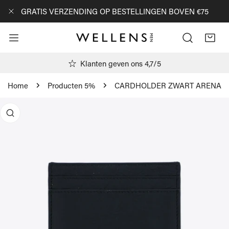
AN NAAR ARTIKEL
GRATIS VERZENDING OP BESTELLINGEN BOVEN €75
DICHTBIJ
Klanten geven ons 4,7/5
Home
Producten 5%
CARDHOLDER ZWART ARENA
R PRODUCTINFORMATIE