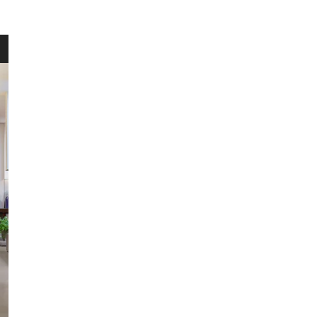
HERENT
WINKEL
Wellens Men
Lichtaartseweg 2/1
2200 Herentals
Maandag: 13u00 tot 18u00
Dinsdag t.e.m. zaterdag: 9u30 t
Zondag: 9u30 tot 12u