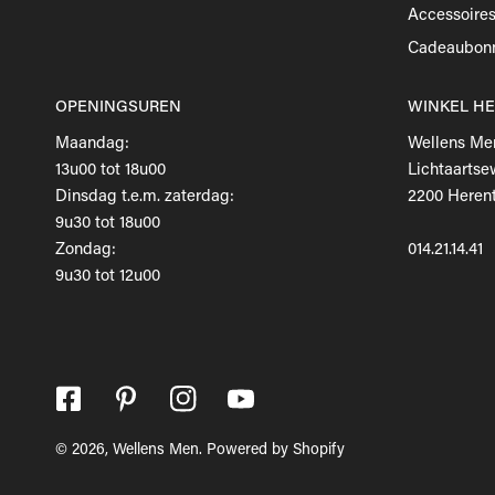
Accessoire
Cadeaubon
OPENINGSUREN
WINKEL H
Maandag:
Wellens Me
13u00 tot 18u00
Lichtaartse
Dinsdag t.e.m. zaterdag:
2200 Herent
9u30 tot 18u00
Zondag:
014.21.14.41
9u30 tot 12u00
© 2026,
Wellens Men
.
Powered by Shopify