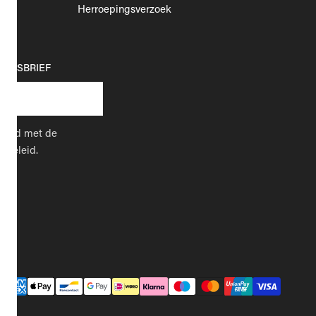
Herroepingsverzoek
EUWSBRIEF
kkoord met de
cybeleid.
Betaalmethodes