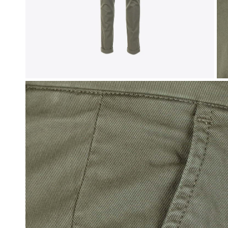
Sweaters
New Bala
Vesten
Off-White
Jassen
Tod's
Bermuda's
Broeken
OPEN MEDIA IN GALERIJWEERGAVE
Jeans
Joggings
Zwemshort
Parfum & Home
Petten
Sokken