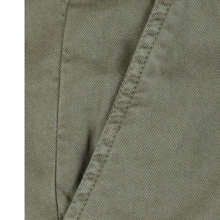
Ondergoed
Sjaals
Portefeuilles
Tassen
Bretellen
Dassen
Manchetknopen
Pochetten
Riemen
Strikken
Zonnebrillen