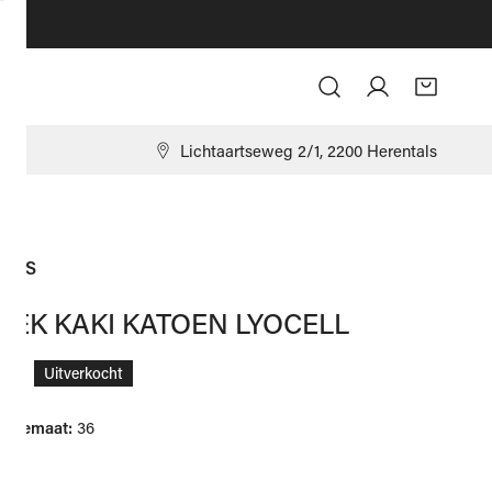
Log in
9
Lichtaartseweg 2/1, 2200 Herentals
ON'S
OEK KAKI KATOEN LYOCELL
ale
,00
Uitverkocht
ctiemaat:
36