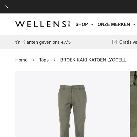
AN NAAR ARTIKEL
DICHTBIJ
SHOP
ONZE MERKEN
Klanten geven ons 4,7/5
Gratis v
Home
Tops
BROEK KAKI KATOEN LYOCELL
Antwrp
 NAAR PRODUCTINFORMATIE
Arte
T-shirts
Filippa K
Polo's
Floris Va
Pulls
Gran Sass
Hemden
Jacob Cöh
Cardigans
Moncler