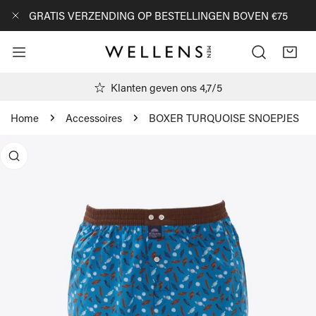
AN NAAR ARTIKEL
GRATIS VERZENDING OP BESTELLINGEN BOVEN €75
DICHTBIJ
Klanten geven ons 4,7/5
Home
Accessoires
BOXER TURQUOISE SNOEPJES
R PRODUCTINFORMATIE