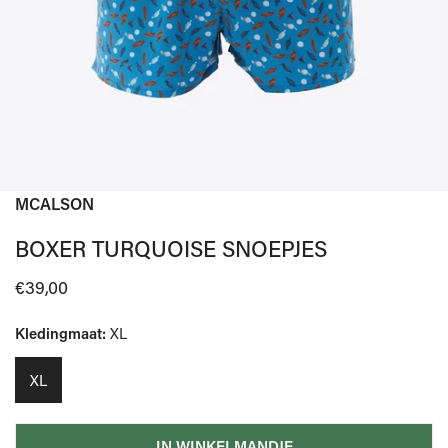
MCALSON
OPEN MEDIA IN GALERIJWEERGAVE
BOXER TURQUOISE SNOEPJES
Normale
€39,00
prijs
Kledingmaat:
XL
XL
IN WINKELMANDJE