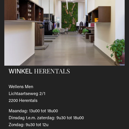
andere koerier; de kosten hiervan zijn voor eigen
rekening.
Gebruik hiervoor het
retourformulier.
​Het door jou betaalde bedrag wordt zo snel mogelijk
teruggestort.
Als je het wilt omruilen voor een ander artikel, dien je een
nieuwe bestelling te plaatsen.
Voor onze uitgebreide beleid betreffende verzenden en
retourneren, raadpleeg onze
Veelgestelde vragen
.
HERENTALS
WINKEL
Wellens Men
Lichtaartseweg 2/1
2200 Herentals
Maandag: 13u00 tot 18u00
Dinsdag t.e.m. zaterdag: 9u30 tot 18u00
Zondag: 9u30 tot 12u