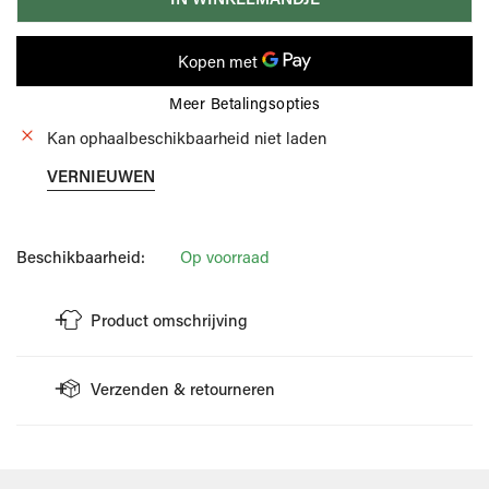
Meer Betalingsopties
Kan ophaalbeschikbaarheid niet laden
VERNIEUWEN
Beschikbaarheid:
Op voorraad
Product omschrijving
Boxershort met leuke print van het merk Mc Alson.
Verzenden & retourneren
Deze heeft een elastische tailleband.
De boxer is vervaardigd uit geweven katoen, dit zorgt voor
VERZENDING
extra draagcomfort.
Wellens Men doet er alles aan om je bestelling zo snel