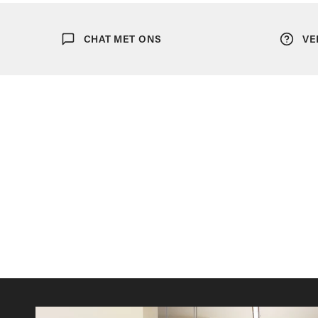
Ondergoed
CHAT MET ONS
VE
Sjaals
Portefeuilles
Tassen
Bretellen
Dassen
Manchetknopen
Pochetten
Riemen
Strikken
Zonnebrillen