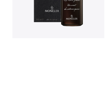
Sweaters
New Bala
Vesten
Off-White
Jassen
Tod's
Bermuda's
Broeken
OPEN MEDIA IN GALERIJWEERGAVE
Jeans
Joggings
Zwemshort
Parfum & Home
Petten
Sokken