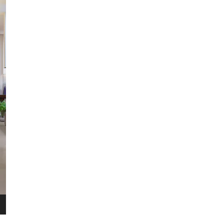
​Het 
terugg
Als je
HERENT
WINKEL
bestel
Voor 
Wellens Men
retou
Lichtaartseweg 2/1
2200 Herentals
Maandag: 13u00 tot 18u00
Dinsdag t.e.m. zaterdag: 9u30 t
Zondag: 9u30 tot 12u