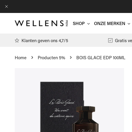
AN NAAR ARTIKEL
DICHTBIJ
SHOP
ONZE MERKEN
Klanten geven ons 4,7/5
Gratis v
Home
Producten 5%
BOIS GLACE EDP 100ML
Antwrp
 NAAR PRODUCTINFORMATIE
Arte
T-shirts
Filippa K
Polo's
Floris Va
Pulls
Gran Sass
Hemden
Jacob Cöh
Cardigans
Moncler