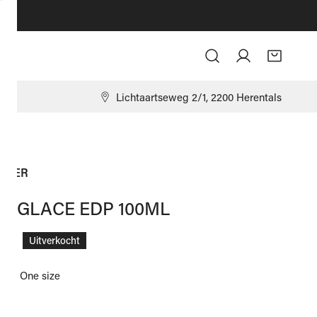
Log in
9
Lichtaartseweg 2/1, 2200 Herentals
CLER
IS GLACE EDP 100ML
ale
,00
Uitverkocht
ize:
One size