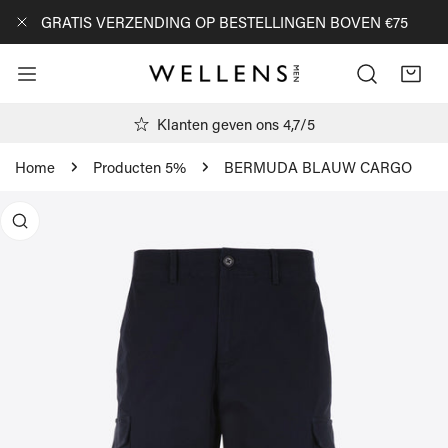
AN NAAR ARTIKEL
GRATIS VERZENDING OP BESTELLINGEN BOVEN €75
DICHTBIJ
Klanten geven ons 4,7/5
Home
Producten 5%
BERMUDA BLAUW CARGO
R PRODUCTINFORMATIE