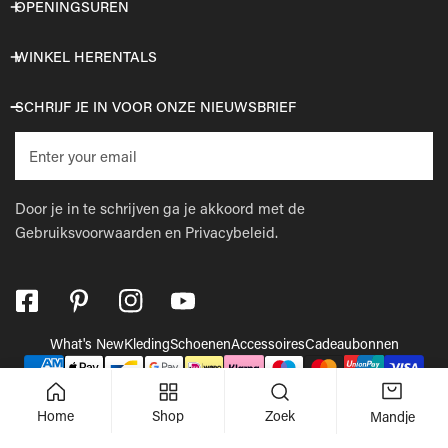
OPENINGSUREN
WINKEL HERENTALS
SCHRIJF JE IN VOOR ONZE NIEUWSBRIEF
E-
mail
Door je in te schrijven ga je akkoord met de
Gebruiksvoorwaarden
en
Privacybeleid.
What's New
Kleding
Schoenen
Accessoires
Cadeaubonnen
Betaalmethodes
© 2026,
Wellens Men
.
Powered by Shopify
Home
Shop
Zoek
Mandje