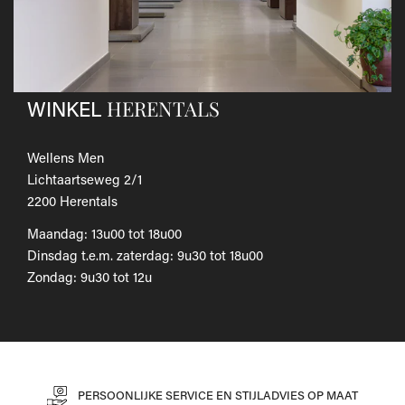
Als je het wilt omruilen voor een ander artikel, dien je een
nieuwe bestelling te plaatsen.
Voor onze uitgebreide beleid betreffende verzenden en
retourneren, raadpleeg onze
Veelgestelde vragen
.
HERENTALS
WINKEL
Wellens Men
Lichtaartseweg 2/1
2200 Herentals
Maandag: 13u00 tot 18u00
Dinsdag t.e.m. zaterdag: 9u30 tot 18u00
Zondag: 9u30 tot 12u
PERSOONLIJKE SERVICE EN STIJLADVIES OP MAAT