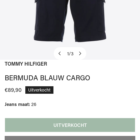
1
/
3
van
TOMMY HILFIGER
OPEN MEDIA IN GALERIJWEERGAVE
BERMUDA BLAUW CARGO
Normale
€89,90
Uitverkocht
prijs
Jeans maat:
26
UITVERKOCHT