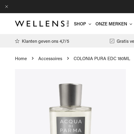
AN NAAR ARTIKEL
DICHTBIJ
SHOP
ONZE MERKEN
Klanten geven ons 4,7/5
Gratis v
Home
Accessoires
COLONIA PURA EDC 180ML
Antwrp
 NAAR PRODUCTINFORMATIE
Arte
T-shirts
Filippa K
Polo's
Floris Va
Pulls
Gran Sass
Hemden
Jacob Cöh
Cardigans
Moncler