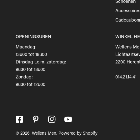
Schoenen
Accessoire
Cadeaubon
OPENINGSUREN
WINKEL H
Maandag:
Wellens Me
13u00 tot 18u00
Lichtaartse
Dinsdag t.e.m. zaterdag:
2200 Herent
9u30 tot 18u00
Zondag:
014.21.14.41
9u30 tot 12u00
© 2026,
Wellens Men
.
Powered by Shopify