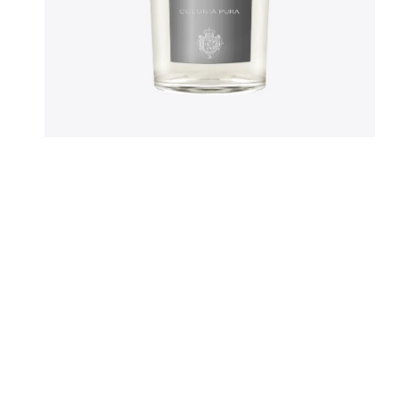
Sweaters
New Bala
Vesten
Off-White
Jassen
Tod's
Bermuda's
Broeken
OPEN MEDIA IN GALERIJWEERGAVE
Jeans
Joggings
Zwemshort
Parfum & Home
Petten
Sokken