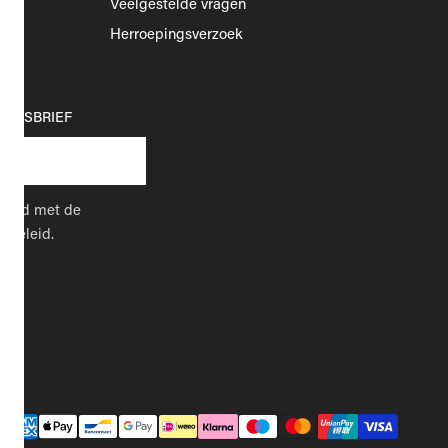
Veelgestelde vragen
Herroepingsverzoek
EUWSBRIEF
kkoord met de
cybeleid.
Betaalmethodes