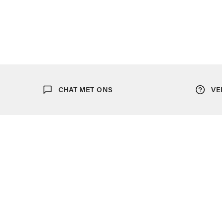
Ondergoed
Sjaals
Portefeuilles
Tassen
Bretellen
CHAT MET ONS
VE
Dassen
Manchetknopen
Pochetten
Riemen
Strikken
Zonnebrillen