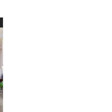
goed,
Gebru
​Het 
terugg
Als je
HERENT
WINKEL
bestel
Voor 
Wellens Men
retou
Lichtaartseweg 2/1
2200 Herentals
Maandag: 13u00 tot 18u00
Dinsdag t.e.m. zaterdag: 9u30 t
Zondag: 9u30 tot 12u