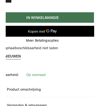
IN WINKELMANDJE
Meer Betalingsopties
an ophaalbeschikbaarheid niet laden
ERNIEUWEN
ikbaarheid:
Op voorraad
Product omschrijving
 di Parma is een Italiaans merk dat zich specialiseerd in
Verzenden & retourneren