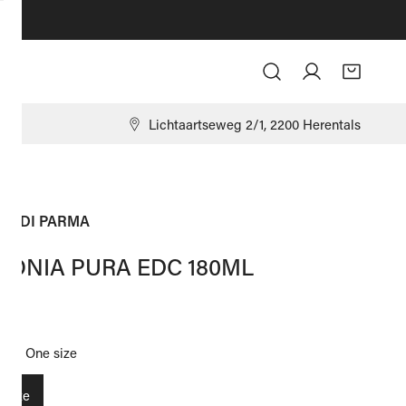
Log in
9
Lichtaartseweg 2/1, 2200 Herentals
UA DI PARMA
LONIA PURA EDC 180ML
ale
,00
ize:
One size
 size