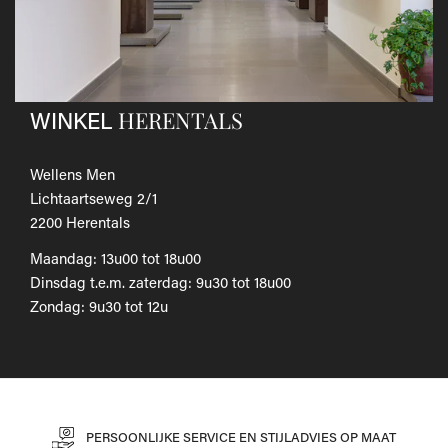
Als je het wilt omruilen voor een ander artikel, dien je een
nieuwe bestelling te plaatsen.
Voor onze uitgebreide beleid betreffende verzenden en
retourneren, raadpleeg onze
Veelgestelde vragen
.
HERENTALS
WINKEL
Wellens Men
Lichtaartseweg 2/1
2200 Herentals
Maandag: 13u00 tot 18u00
Dinsdag t.e.m. zaterdag: 9u30 tot 18u00
Zondag: 9u30 tot 12u
PERSOONLIJKE SERVICE EN STIJLADVIES OP MAAT