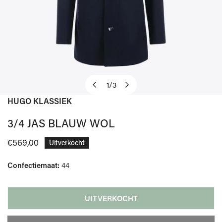
1
/
3
van
HUGO KLASSIEK
OPEN MEDIA IN GALERIJWEERGAVE
3/4 JAS BLAUW WOL
Normale
€569,00
Uitverkocht
prijs
Confectiemaat:
44
UITVERKOCHT