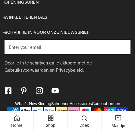
OPENINGSUREN
WINKEL HERENTALS
SCHRIJF JE IN VOOR ONZE NIEUWSBRIEF
E-
mail
Door je in te schrijven ga je akkoord met de
Gebruiksvoorwaarden
en
Privacybeleid.
What's New
Kleding
Schoenen
Accessoires
Cadeaubonnen
Betaalmethodes
© 2026,
Wellens Men
.
Powered by Shopify
Home
Shop
Zoek
Mandje