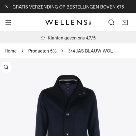
AN NAAR ARTIKEL
GRATIS VERZENDING OP BESTELLINGEN BOVEN €75
DICHTBIJ
Klanten geven ons 4,7/5
Home
Producten 5%
3/4 JAS BLAUW WOL
R PRODUCTINFORMATIE